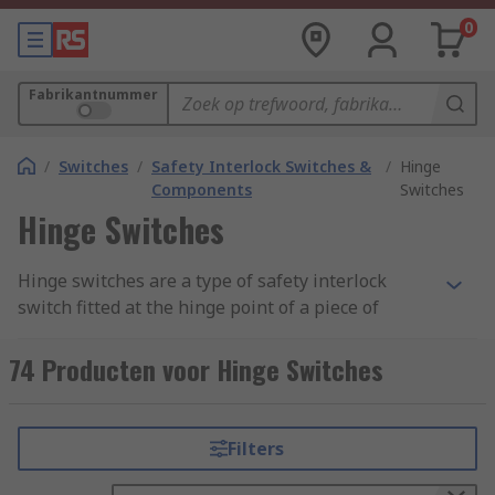
0
Fabrikantnummer
/
Switches
/
Safety Interlock Switches &
/
Hinge
Components
Switches
Hinge Switches
Hinge switches are a type of safety interlock
switch fitted at the hinge point of a piece of
equipment, such as a door. They work according
to the normal function of the hinge, but they are
74 Producten voor Hinge Switches
linked up to the
power supply
and will break the
circuit if the door is opened at an inappropriate
time. Hinge switches are used to replace
Filters
traditional door contacts, because they improve
safety while still maintaining the same level of