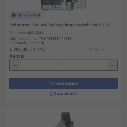
Op voorraad
Schmersal TVS 410 Safety Hinge Switch 2 NO/2 NC
RS-stocknr.
623-3284
Fabrikantnummer
TVS 410ST1-11/11U
Subtotaal (1 eenheid)
€ 291,40
(excl. BTW)
€ 291,40/eenheid
Aantal
Toevoegen
Datasheets