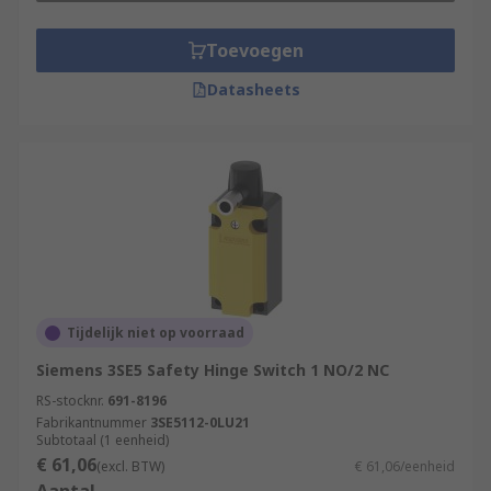
Toevoegen
Datasheets
Tijdelijk niet op voorraad
Siemens 3SE5 Safety Hinge Switch 1 NO/2 NC
RS-stocknr.
691-8196
Fabrikantnummer
3SE5112-0LU21
Subtotaal (1 eenheid)
€ 61,06
(excl. BTW)
€ 61,06/eenheid