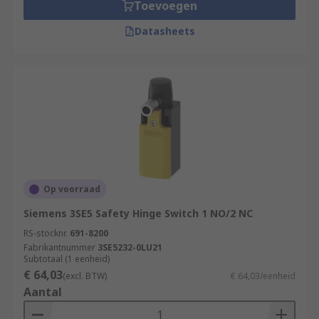
maximum current and voltage they can be used
Toevoegen
with. Some hinge switches can be load-bearing,
Datasheets
while others are not.
Op voorraad
Siemens 3SE5 Safety Hinge Switch 1 NO/2 NC
RS-stocknr.
691-8200
Fabrikantnummer
3SE5232-0LU21
Subtotaal (1 eenheid)
€ 64,03
(excl. BTW)
€ 64,03/eenheid
Aantal