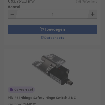
€ 93,76
(excl. BTW)
€ 93,76/eenheid
Aantal
Toevoegen
Datasheets
Op voorraad
Pilz PSENhinge Safety Hinge Switch 2 NC
RS-stocknr.
744-8692