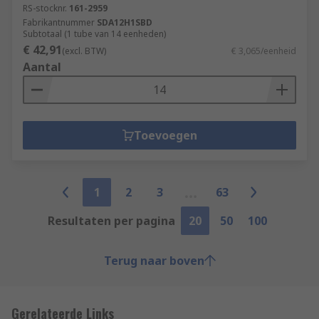
RS-stocknr.
161-2959
Fabrikantnummer
SDA12H1SBD
Subtotaal (1 tube van 14 eenheden)
€ 42,91
(excl. BTW)
€ 3,065/eenheid
Aantal
Toevoegen
1
2
3
63
Resultaten per pagina
20
50
100
Terug naar boven
Gerelateerde Links