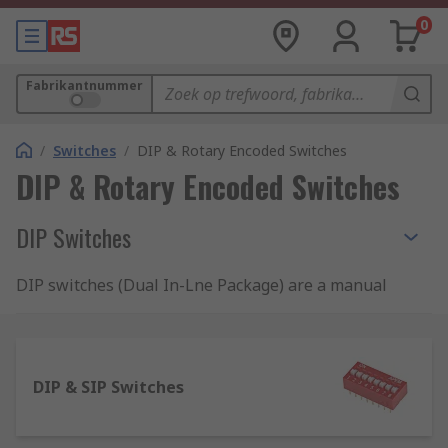
0
Fabrikantnummer
/
Switches
/
DIP & Rotary Encoded Switches
DIP & Rotary Encoded Switches
DIP Switches
DIP switches (Dual In-Lne Package) are a manual
electronic package that is composed of a series of
tiny switches. DIP switches are normally found
on motherboards, expansion cards, and auxiliary
cards, and are used to hold configuration settings
DIP & SIP Switches
on computers and peripherals like circuit boards
and modems.