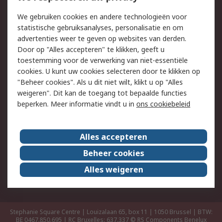
Track & Trace
We gebruiken cookies en andere technologieën voor
statistische gebruiksanalyses, personalisatie en om
Wettelijk
advertenties weer te geven op websites van derden.
Door op "Alles accepteren" te klikken, geeft u
Cookiebeleid
Email veiligheid
toestemming voor de verwerking van niet-essentiële
Privacybeleid -
Websitevoorwaarden
cookies. U kunt uw cookies selecteren door te klikken op
Bijgewerkt
"Beheer cookies". Als u dit niet wilt, klikt u op "Alles
weigeren". Dit kan de toegang tot bepaalde functies
Algemene
beperken. Meer informatie vindt u in
ons cookiebeleid
verkoopvoorwaarden
Over RS
Alles accepteren
RS Group
Over ons
Beheer cookies
RS wereldwijd
Werken bij RS
Alles weigeren
ESG
Stephanie Square Centre | Louizalaan 65, box 11 | 1050 Brussel | BTW:
BE 0467.850.695 | RC Bruxelles: 637.337
© RS Components Benelux