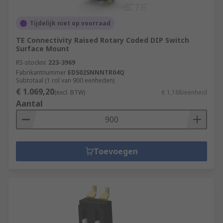
Tijdelijk niet op voorraad
TE Connectivity Raised Rotary Coded DIP Switch
Surface Mount
RS-stocknr.
223-3969
Fabrikantnummer
EDS02SNNNTR04Q
Subtotaal (1 rol van 900 eenheden)
€ 1.069,20
(excl. BTW)
€ 1,188/eenheid
Aantal
Toevoegen