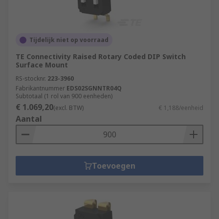
Tijdelijk niet op voorraad
TE Connectivity Raised Rotary Coded DIP Switch
Surface Mount
RS-stocknr.
223-3960
Fabrikantnummer
EDS02SGNNTR04Q
Subtotaal (1 rol van 900 eenheden)
€ 1.069,20
(excl. BTW)
€ 1,188/eenheid
Aantal
Toevoegen