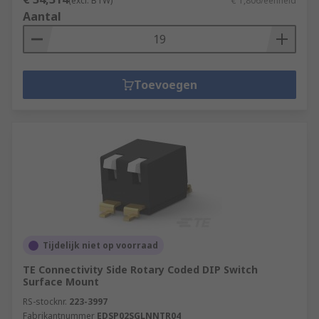
(excl. BTW)
€ 1,806/eenheid
Aantal
Toevoegen
Tijdelijk niet op voorraad
TE Connectivity Side Rotary Coded DIP Switch
Surface Mount
RS-stocknr.
223-3997
Fabrikantnummer
EDSP02SGLNNTR04