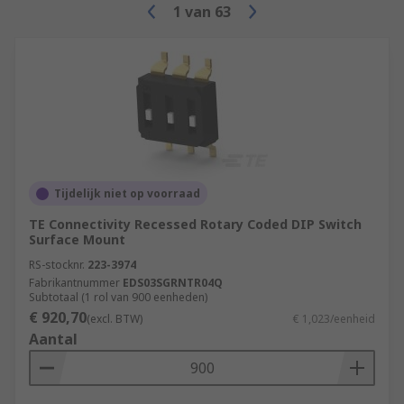
1
van
63
Tijdelijk niet op voorraad
TE Connectivity Recessed Rotary Coded DIP Switch
Surface Mount
RS-stocknr.
223-3974
Fabrikantnummer
EDS03SGRNTR04Q
Subtotaal (1 rol van 900 eenheden)
€ 920,70
(excl. BTW)
€ 1,023/eenheid
Aantal