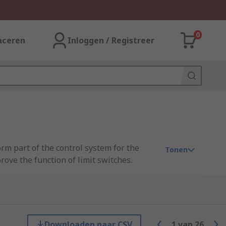
0
aceren
Inloggen / Registreer
orm part of the control system for the
Tonen
ove the function of limit switches.
rt comes into contact with the device,
h can be useful for counting objects
Downloaden naar CSV
1
van
26