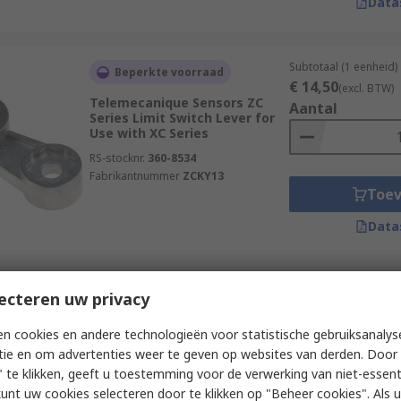
Data
Subtotaal (1 eenheid)
Beperkte voorraad
€ 14,50
(excl. BTW)
Telemecanique Sensors ZC
Aantal
Series Limit Switch Lever for
Use with XC Series
RS-stocknr.
360-8534
Fabrikantnummer
ZCKY13
Toe
Data
Subtotaal (1 eenheid)
ecteren uw privacy
Beperkte voorraad
€ 10,20
(excl. BTW)
Telemecanique Sensors ZC
Aantal
n cookies en andere technologieën voor statistische gebruiksanalys
Series Limit Switch Lever for
tie en om advertenties weer te geven op websites van derden. Door 
Use with XC Series
 te klikken, geeft u toestemming voor de verwerking van niet-essent
RS-stocknr.
609-3783
kunt uw cookies selecteren door te klikken op "Beheer cookies". Als u 
Fabrikantnummer
ZCKY41