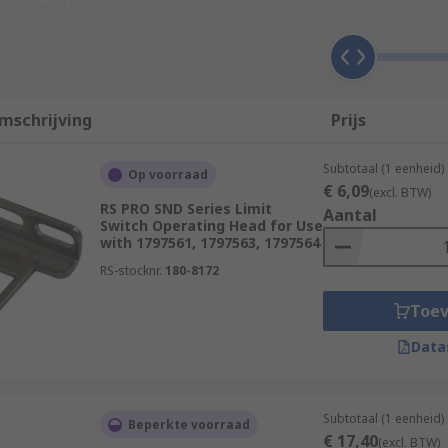
's position.
vailable, but some common types include:
mschrijving
Prijs
break the circuit
Subtotaal (1 eenheid)
Op voorraad
€ 6,09
(excl. BTW)
RS PRO SND Series Limit
Aantal
Switch Operating Head for Use
with 1797561, 1797563, 1797564
RS-stocknr.
180-8172
Toe
Data
Subtotaal (1 eenheid)
Beperkte voorraad
€ 17,40
(excl. BTW)