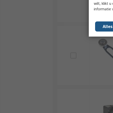
wilt, klikt
informatie 
Alle