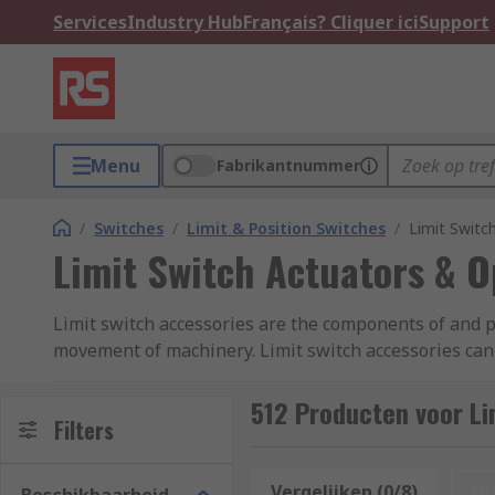
Services
Industry Hub
Français? Cliquer ici
Support
Menu
Fabrikantnummer
/
Switches
/
Limit & Position Switches
/
Limit Switc
Limit Switch Actuators & 
Limit switch accessories are the components of and p
movement of machinery. Limit switch accessories can b
How do limit switches work?
512 Producten voor Li
Filters
Limit switches are composed of a set of contacts and
the switch acts to make or break the circuit connecti
Vergelijken (0/8)
Op