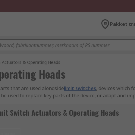
Pakket tr
h Actuators & Operating Heads
Operating Heads
arts that are used alongside
limit switches
, devices which f
e used to replace key parts of the device, or adapt and impr
mit Switch Actuators & Operating Heads
 an actuator that are mechanically linked. When a machine pa
on. In this way, they detect the movement of machinery, whic
nieuw