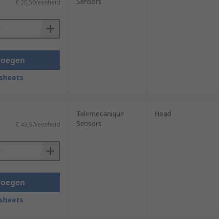
Sensors
€ 20,50/eenheid
voegen
sheets
Telemecanique
Head
Sensors
€ 43,90/eenheid
voegen
sheets