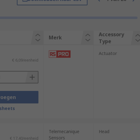
Accessory
Merk
Type
Actuator
€ 6,09/eenheid
voegen
sheets
Telemecanique
Head
Sensors
€ 17,40/eenheid