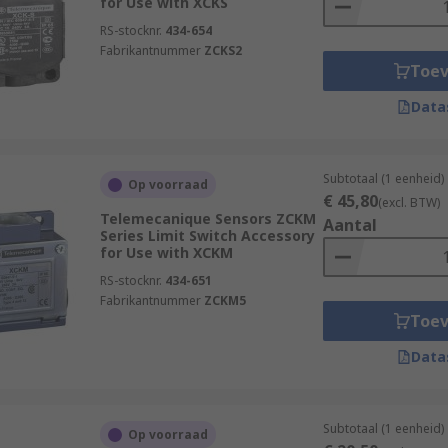
for Use with XCKS
RS-stocknr.
434-654
Fabrikantnummer
ZCKS2
Toe
Data
Subtotaal (1 eenheid)
Op voorraad
€ 45,80
(excl. BTW)
Telemecanique Sensors ZCKM
Aantal
Series Limit Switch Accessory
for Use with XCKM
RS-stocknr.
434-651
Fabrikantnummer
ZCKM5
Toe
Data
Subtotaal (1 eenheid)
Op voorraad