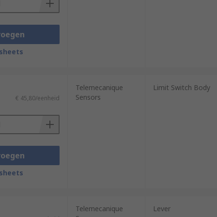
voegen
sheets
Telemecanique
Limit Switch Body
Sensors
€ 45,80/eenheid
voegen
sheets
Telemecanique
Lever