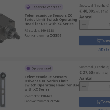
Subtotaal (1 eenheid)
Beperkte voorraad
€ 40,80
(excl. BTW)
Telemecanique Sensors ZC
Aantal
Series Limit Switch Operating
Head for Use with XC Series
RS-stocknr.
360-8528
Fabrikantnummer
ZCKE05
Toe
Data
Subtotaal (1 eenheid)
Op voorraad
€ 27,60
(excl. BTW)
Telemecanique Sensors
Aantal
OsiSense XC Series Limit
Switch Operating Head for Use
with XC Series
RS-stocknr.
198-649
Fabrikantnummer
ZCY44
Toe