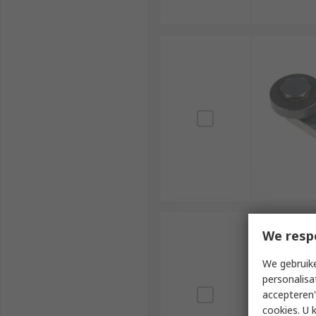
We resp
We gebruike
personalisa
accepteren"
cookies. U 