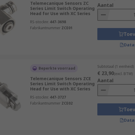
Telemecanique Sensors ZC
Aantal
Series Limit Switch Operating
Head for Use with XC Series
RS-stocknr.
447-3698
Fabrikantnummer
ZCE01
Toe
Data
Subtotaal (1 eenheid)
Beperkte voorraad
€ 23,90
(excl. BTW)
Telemecanique Sensors ZCE
Aantal
Series Limit Switch Operating
Head for Use with XC Series
RS-stocknr.
447-3727
Fabrikantnummer
ZCE02
Toe
Data