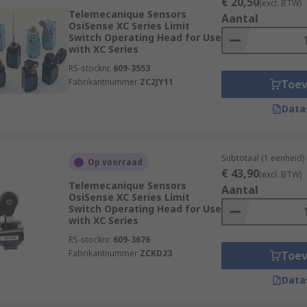
€ 20,50
(excl. BTW)
Telemecanique Sensors
Aantal
OsiSense XC Series Limit
Switch Operating Head for Use
with XC Series
RS-stocknr.
609-3553
Fabrikantnummer
ZC2JY11
Toe
Data
Subtotaal (1 eenheid)
Op voorraad
€ 43,90
(excl. BTW)
Telemecanique Sensors
Aantal
OsiSense XC Series Limit
Switch Operating Head for Use
with XC Series
RS-stocknr.
609-3676
Fabrikantnummer
ZCKD23
Toe
Data