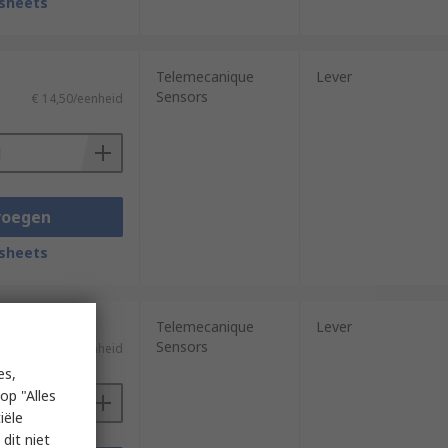
sheets
Telemecanique
Lever
Sensors
€ 14,50/eenheid
voegen
sheets
Telemecanique
Lever
Sensors
€ 10,20/eenheid
es,
op "Alles
iële
dit niet