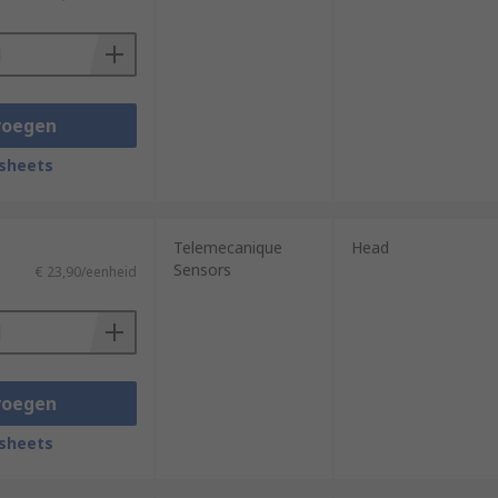
voegen
sheets
Telemecanique
Head
Sensors
€ 23,90/eenheid
voegen
sheets