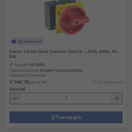
Op voorraad
Eaton 3-Pole Flush Isolator Switch -, IP65, 640A, 30
kW
RS-stocknr.
103-8406
Fabrikantnummer
010398 P3-63/EA/SVB/N
Subtotaal (1 eenheid)
€ 144,78
(excl. BTW)
€ 144,78/eenheid
Aantal
Toevoegen