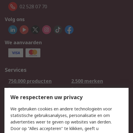
02 528 07 70
Volg ons
We aanvaarden
Services
750.000 producten
2.500 merken
Bestellen
Inkoopoplossingen
We respecteren uw privacy
Retouren
Technisch advies
Track & Trace
We gebruiken cookies en andere technologieën voor
statistische gebruiksanalyses, personalisatie en om
Wettelijk
advertenties weer te geven op websites van derden.
Door op "Alles accepteren" te klikken, geeft u
Cookiebeleid
Email veiligheid