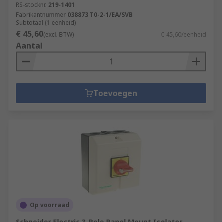
RS-stocknr.
219-1401
Fabrikantnummer
038873 T0-2-1/EA/SVB
Subtotaal (1 eenheid)
€ 45,60
(excl. BTW)
€ 45,60/eenheid
Aantal
Toevoegen
Op voorraad
Schneider Electric 3-Pole Panel Mount Isolator