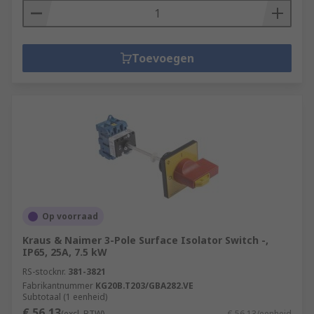
Toevoegen
Op voorraad
Kraus & Naimer 3-Pole Surface Isolator Switch -,
IP65, 25A, 7.5 kW
RS-stocknr.
381-3821
Fabrikantnummer
KG20B.T203/GBA282.VE
Subtotaal (1 eenheid)
€ 56,13
(excl. BTW)
€ 56,13/eenheid