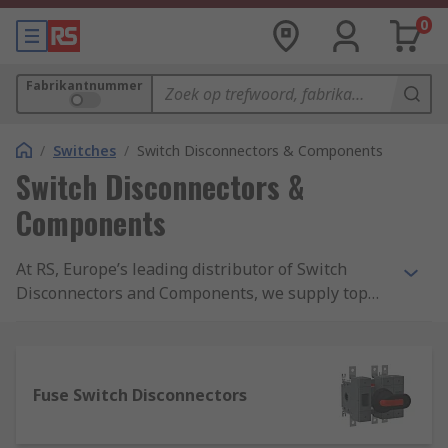
0
Fabrikantnummer
/
Switches
/
Switch Disconnectors & Components
Switch Disconnectors &
Components
At RS, Europe’s leading distributor of Switch
Disconnectors and Components, we supply top
brands and thousands of products. We are
completely committed to our customers and
ensure our range of products are all safety
approved and of the highest quality. With
Fuse Switch Disconnectors
possibly the biggest range of Switch
Disconnectors and Components online, free next