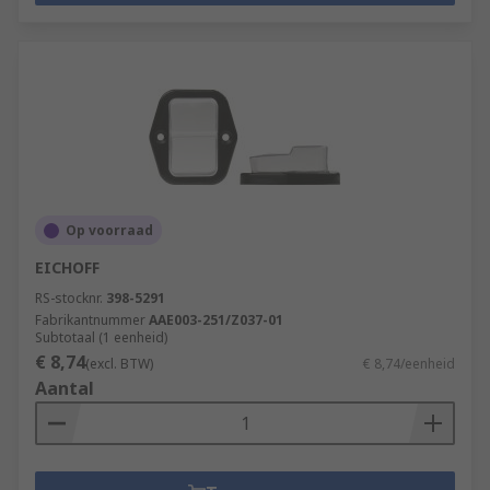
Op voorraad
EICHOFF
RS-stocknr.
398-5291
Fabrikantnummer
AAE003-251/Z037-01
Subtotaal (1 eenheid)
€ 8,74
(excl. BTW)
€ 8,74/eenheid
Aantal