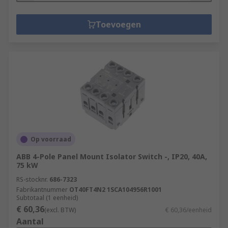
Toevoegen
Op voorraad
ABB 4-Pole Panel Mount Isolator Switch -, IP20, 40A,
75 kW
RS-stocknr.
686-7323
Fabrikantnummer
OT40FT4N2 1SCA104956R1001
Subtotaal (1 eenheid)
€ 60,36
(excl. BTW)
€ 60,36/eenheid
Aantal