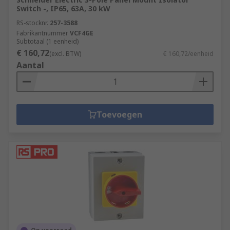
Switch -, IP65, 63A, 30 kW
RS-stocknr.
257-3588
Fabrikantnummer
VCF4GE
Subtotaal (1 eenheid)
€ 160,72
(excl. BTW)
€ 160,72/eenheid
Aantal
Toevoegen