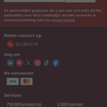
De persoonlijke gegevens die u aan ons verstrekt bij het
aanmelden voor deze mailinglijst worden verwerkt in
overeenstemming met ons
privacybeleid
.
Neem contact op
02 528 07 70
Volg ons
We aanvaarden
Services
750.000 producten
2.500 merken