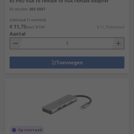
RS PRO VGA to Female to VGA Female Adapter
RS-stocknr.
203-5557
Subtotaal (1 eenheid)
€ 11,73
(excl. BTW)
€ 11,73/eenheid
Aantal
Toevoegen
Op voorraad