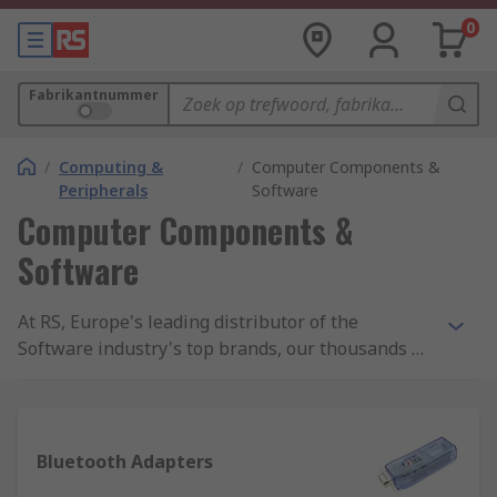
0
Fabrikantnummer
/
Computing &
/
Computer Components &
Peripherals
Software
Computer Components &
Software
At RS, Europe's leading distributor of the
Software industry's top brands, our thousands of
products are the best in the business. We are
completely committed to our customers and
ensure our range of items from are all safety
approved and of the highest quality. With
Bluetooth Adapters
possibly the biggest range of Software available