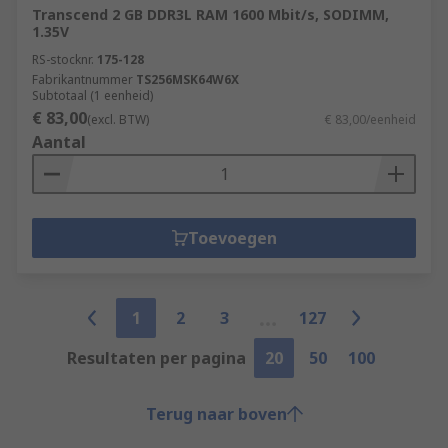
Transcend 2 GB DDR3L RAM 1600 Mbit/s, SODIMM,
1.35V
RS-stocknr.
175-128
Fabrikantnummer
TS256MSK64W6X
Subtotaal (1 eenheid)
€ 83,00
(excl. BTW)
€ 83,00/eenheid
Aantal
Toevoegen
1
2
3
127
Resultaten per pagina
20
50
100
Terug naar boven