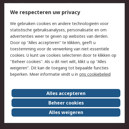
Bestellen
Inkoopoplossingen
We respecteren uw privacy
Retouren
Technisch advies
Track & Trace
We gebruiken cookies en andere technologieën voor
statistische gebruiksanalyses, personalisatie en om
Wettelijk
advertenties weer te geven op websites van derden.
Door op "Alles accepteren" te klikken, geeft u
Cookiebeleid
Email veiligheid
toestemming voor de verwerking van niet-essentiële
Privacybeleid -
Websitevoorwaarden
cookies. U kunt uw cookies selecteren door te klikken op
Bijgewerkt
"Beheer cookies". Als u dit niet wilt, klikt u op "Alles
weigeren". Dit kan de toegang tot bepaalde functies
Algemene
beperken. Meer informatie vindt u in
ons cookiebeleid
verkoopvoorwaarden
Over RS
Alles accepteren
RS Group
Over ons
Beheer cookies
RS wereldwijd
Werken bij RS
Alles weigeren
ESG