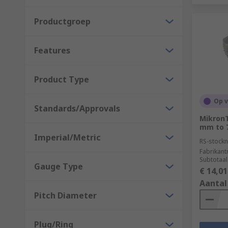
Productgroep
Features
Product Type
Op 
Standards/Approvals
MikronT
mm to 
Imperial/Metric
RS-stockn
Fabrikan
Subtotaal
Gauge Type
€ 14,01
Aantal
Pitch Diameter
Plug/Ring