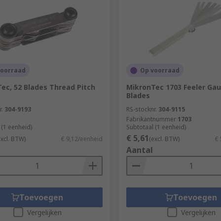
voorraad
Op voorraad
ec, 52 Blades Thread Pitch
MikronTec 1703 Feeler Gau
Blades
r.
304-9193
RS-stocknr.
304-9115
Fabrikantnummer
1703
 (1 eenheid)
Subtotaal (1 eenheid)
€ 5,61
excl. BTW)
€ 9,12/eenheid
(excl. BTW)
€ 
Aantal
Toevoegen
Toevoegen
Vergelijken
Vergelijken