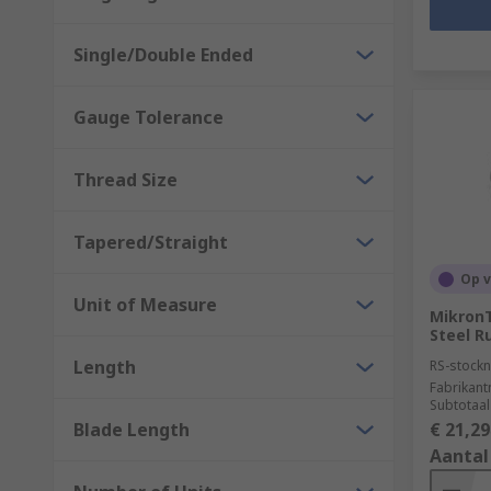
Single/Double Ended
Gauge Tolerance
Thread Size
Tapered/Straight
Op 
Unit of Measure
MikronT
Steel R
Length
RS-stockn
Fabrikan
Subtotaal
Blade Length
€ 21,29
Aantal