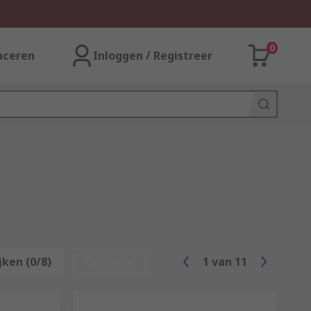
0
aceren
Inloggen / Registreer
jken (0/8)
Opnieuw
1
van
11