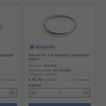
Op voorraad
g Gauge
MikronTec 2 m Stainless Steel Ruler
Metric
RS-stocknr.
304-8847
Fabrikantnummer
901 2000MM
Subtotaal (1 eenheid)
€ 45,70
5,07/eenheid
(excl. BTW)
€ 45,70/eenheid
Aantal