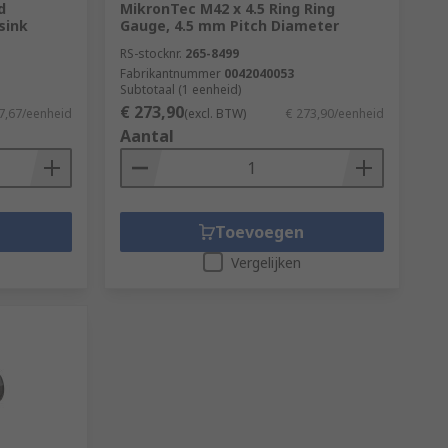
d
MikronTec M42 x 4.5 Ring Ring
sink
Gauge, 4.5 mm Pitch Diameter
RS-stocknr.
265-8499
Fabrikantnummer
0042040053
Subtotaal (1 eenheid)
€ 273,90
7,67/eenheid
(excl. BTW)
€ 273,90/eenheid
Aantal
Toevoegen
Vergelijken