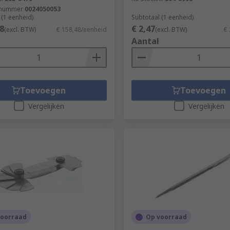
tnummer
0024050053
 (1 eenheid)
Subtotaal (1 eenheid)
8
€ 2,47
(excl. BTW)
€ 158,48/eenheid
(excl. BTW)
€ 
Aantal
Toevoegen
Toevoegen
Vergelijken
Vergelijken
voorraad
Op voorraad