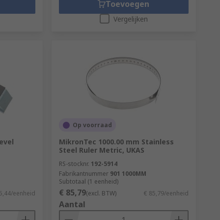
Toevoegen
Vergelijken
Op voorraad
evel
MikronTec 1000.00 mm Stainless
Steel Ruler Metric, UKAS
RS-stocknr.
192-5914
Fabrikantnummer
901 1000MM
Subtotaal (1 eenheid)
€ 85,79
5,44/eenheid
(excl. BTW)
€ 85,79/eenheid
Aantal