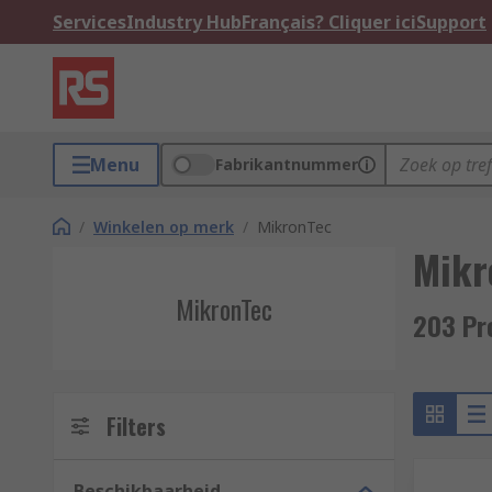
Services
Industry Hub
Français? Cliquer ici
Support
Menu
Fabrikantnummer
/
Winkelen op merk
/
MikronTec
Mikr
MikronTec
203 Pr
Filters
Beschikbaarheid