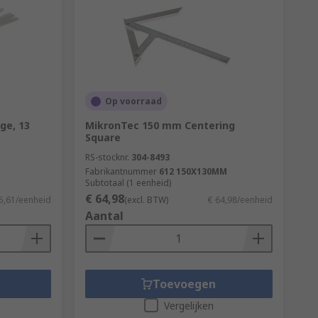
Op voorraad
ge, 13
MikronTec 150 mm Centering
Square
RS-stocknr.
304-8493
Fabrikantnummer
612 150X130MM
Subtotaal (1 eenheid)
€ 64,98
5,61/eenheid
(excl. BTW)
€ 64,98/eenheid
Aantal
Toevoegen
Vergelijken