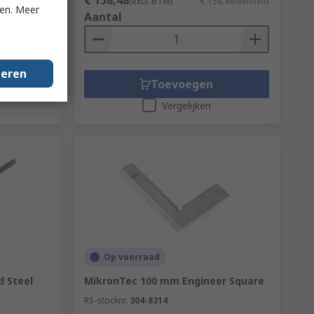
€ 158,48
7,45/eenheid
(excl. BTW)
€ 158,48/eenheid
ken. Meer
Aantal
geren
Toevoegen
Vergelijken
Op voorraad
 Steel
MikronTec 100 mm Engineer Square
RS-stocknr.
304-8314