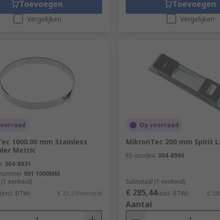
Toevoegen
Toevoegen
Vergelijken
Vergelijken
voorraad
Op voorraad
ec 1000.00 mm Stainless
MikronTec 200 mm Spirit L
uler Metric
RS-stocknr.
304-8960
r.
304-8831
tnummer
901 1000MM
 (1 eenheid)
Subtotaal (1 eenheid)
€ 285,44
(excl. BTW)
€ 21,29/eenheid
(excl. BTW)
€ 28
Aantal