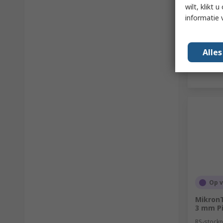
€ 9,30
(
wilt, klikt
Aantal
informatie 
Alle
Op 
MikronT
3 mm P
RS-stockn