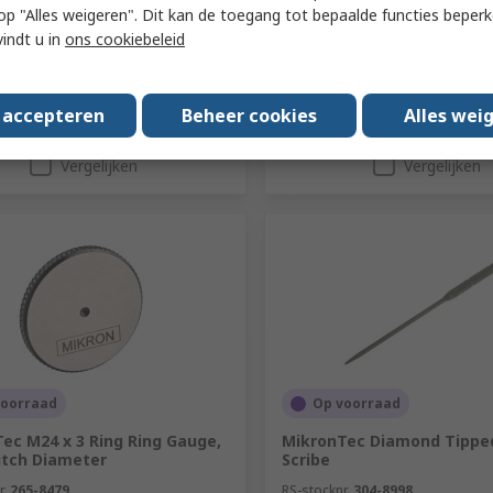
€ 167,45
excl. BTW)
€ 9,30/eenheid
(excl. BTW)
€ 16
 u op "Alles weigeren". Dit kan de toegang tot bepaalde functies beper
Aantal
vindt u in
ons cookiebeleid
s accepteren
Beheer cookies
Alles wei
Toevoegen
Toevoegen
Vergelijken
Vergelijken
voorraad
Op voorraad
ec M24 x 3 Ring Ring Gauge,
MikronTec Diamond Tipped
itch Diameter
Scribe
r.
265-8479
RS-stocknr.
304-8998