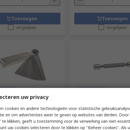
Toevoegen
Toevoegen
Vergelijken
Vergelijken
voorraad
Op voorraad
ecteren uw privacy
ec 1705 Feeler Gauge, 20
MikronTec M30 Plug Threa
Gauge, 3.5 mm Pitch Diam
n cookies en andere technologieën voor statistische gebruiksanalys
r.
304-9121
RS-stocknr.
265-8483
tie en om advertenties weer te geven op websites van derden. Door 
tnummer
1705
Fabrikantnummer
0030010050
 te klikken, geeft u toestemming voor de verwerking van niet-essent
 (1 eenheid)
Subtotaal (1 eenheid)
kunt uw cookies selecteren door te klikken op "Beheer cookies". Als u 