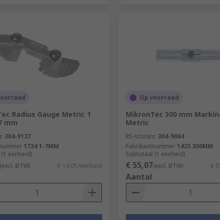
voorraad
Op voorraad
ec Radius Gauge Metric 1
MikronTec 300 mm Markin
7 mm
Metric
r.
304-9137
RS-stocknr.
304-9064
tnummer
1724 1-7MM
Fabrikantnummer
1425 300MM
 (1 eenheid)
Subtotaal (1 eenheid)
€ 55,07
(excl. BTW)
€ 14,01/eenheid
(excl. BTW)
€ 5
Aantal