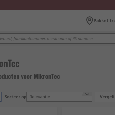
Pakket tr
onTec
oducten voor MikronTec
Sorteer op
Relevantie
Vergeli