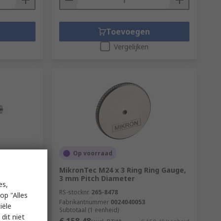
Toevoegen
Vergelijken
Op voorraad
d Plug
MikronTec M24 x 3 Ring Ring Gauge,
eter
3 mm Pitch Diameter
es,
RS-stocknr.
265-8478
op "Alles
Fabrikantnummer
0024040053
iële
Subtotaal (1 eenheid)
dit niet