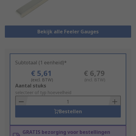
Bekijk alle Feeler Gauges
Subtotaal (1 eenheid)*
€ 5,61
€ 6,79
(excl. BTW)
(incl. BTW)
Add
Aantal stuks
to
selecteer of typ hoeveelheid
Basket
Bestellen
GRATIS bezorging voor bestellingen