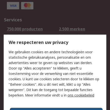
Services
750.000 producten
2.500 merken
Bestellen
Inkoopoplossingen
We respecteren uw privacy
Retouren
Technisch advies
Track & Trace
We gebruiken cookies en andere technologieën voor
statistische gebruiksanalyses, personalisatie en om
Wettelijk
advertenties weer te geven op websites van derden.
Door op "Alles accepteren" te klikken, geeft u
Cookiebeleid
Email veiligheid
toestemming voor de verwerking van niet-essentiële
Privacybeleid -
Websitevoorwaarden
cookies. U kunt uw cookies selecteren door te klikken op
Bijgewerkt
"Beheer cookies". Als u dit niet wilt, klikt u op "Alles
weigeren". Dit kan de toegang tot bepaalde functies
Algemene
beperken. Meer informatie vindt u in
ons cookiebeleid
verkoopvoorwaarden
Over RS