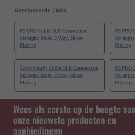
Gerelateerde Links
RS PRO Cable XLR Connector,
RS PRO 
Straight Male, 3 Way, Silver
Straight
Plating
Plating
Switchcraft Cable XLR Connector,
RS PRO 
Straight Male, 3 Way, Silver
Straight
Plating
Plating
Wees als eerste op de hoogte va
onze nieuwste producten en
aanbiedingen