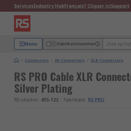
Services
Industry Hub
Français? Cliquer ici
Support
Menu
Fabrikantnummer
/
Connectors
/
AV Connectors
/
XLR Connectors
RS PRO Cable XLR Connector
Silver Plating
RS-stocknr.
:
455-122
Fabrikant
:
RS PRO