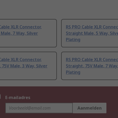
Cable XLR Connector,
RS PRO Cable XLR Connec
 Male, 7 Way, Silver
Straight Male, 5 Way, Silv
Plating
Cable XLR Connector,
RS PRO Cable XLR Connec
, 75V Male, 3 Way, Silver
Straight, 75V Male, 7 Way,
Plating
n
E-mailadres
Aanmelden