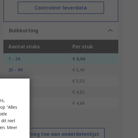
Controleer leverdata
Bulkkorting
Aantal stuks
Per stuk
1 - 24
€ 6,04
25 - 99
€ 5,49
100 - 249
€ 5,03
250 - 499
€ 4,82
es,
500 +
€ 4,66
op "Alles
iële
*prijsindicatie
dit niet
ken. Meer
Voeg toe aan onderdelenlijst