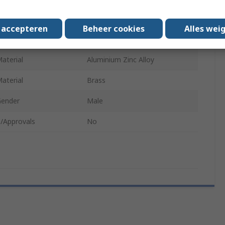
Black
s accepteren
Beheer cookies
Alles wei
lating
Silver
aterial
Aluminium Zinc Alloy
aterial
Brass
Gender
Male
/Approvals
No