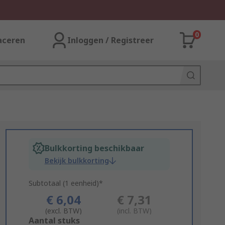
0
aceren
Inloggen / Registreer
Bulkkorting beschikbaar
Bekijk bulkkorting
Subtotaal (1 eenheid)*
€ 6,04
€ 7,31
(excl. BTW)
(incl. BTW)
Add
Aantal stuks