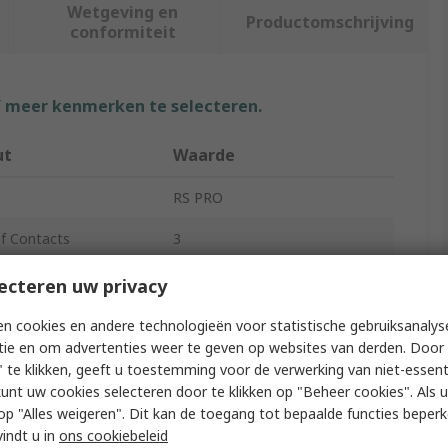
Wetgeving en
Productomschrijving
conformiteit
f meer kenmerken te selecteren.
ut
Waarde
RS PRO
f Contacts
3
Type
XLR Connector
ecteren uw privacy
16A
n cookies en andere technologieën voor statistische gebruiksanalys
tie en om advertenties weer te geven op websites van derden. Door 
pe
Cable
 te klikken, geeft u toestemming voor de verwerking van niet-essent
kunt uw cookies selecteren door te klikken op "Beheer cookies". Als u 
on
Straight
 u op "Alles weigeren". Dit kan de toegang tot bepaalde functies beper
vindt u in
ons cookiebeleid
r Gender
Male