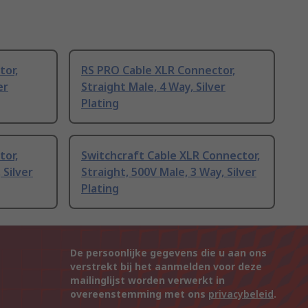
tor,
RS PRO Cable XLR Connector,
er
Straight Male, 4 Way, Silver
Plating
tor,
Switchcraft Cable XLR Connector,
 Silver
Straight, 500V Male, 3 Way, Silver
Plating
De persoonlijke gegevens die u aan ons
verstrekt bij het aanmelden voor deze
mailinglijst worden verwerkt in
overeenstemming met ons
privacybeleid
.