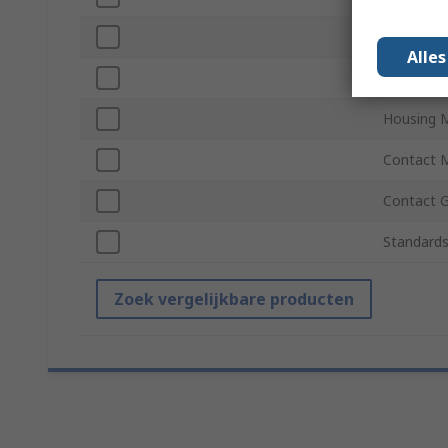
Colour
Alle
Contact P
Housing M
Contact M
Contact 
Standards
Zoek vergelijkbare producten