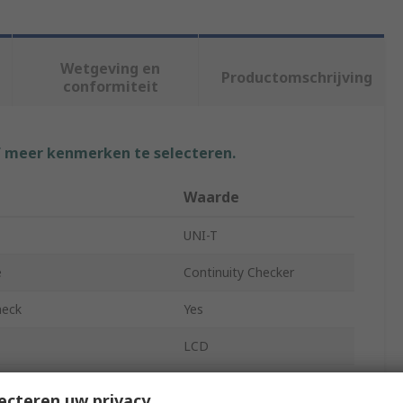
Wetgeving en
Productomschrijving
conformiteit
f meer kenmerken te selecteren.
Waarde
UNI-T
e
Continuity Checker
heck
Yes
LCD
t
Yes
ecteren uw privacy