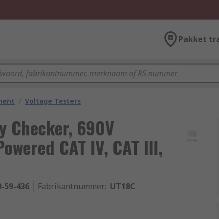
Pakket tr
ment
/
Voltage Testers
ty Checker, 690V
owered CAT IV, CAT III,
0-59-436
Fabrikantnummer
:
UT18C