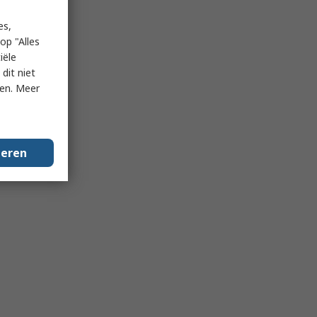
es,
op "Alles
iële
dit niet
ken. Meer
geren