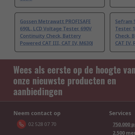
Gossen Metrawatt PROFISAFE
Sefram 
690L, LCD Voltage Tester, 690V
Tester, 
Continuity Check, Battery
Check, B
Powered CAT III, CAT IV, M630J
CAT IV,
Wees als eerste op de hoogte va
onze nieuwste producten en
aanbiedingen
Neem contact op
Services
02 528 07 70
750.000 
2.500 me