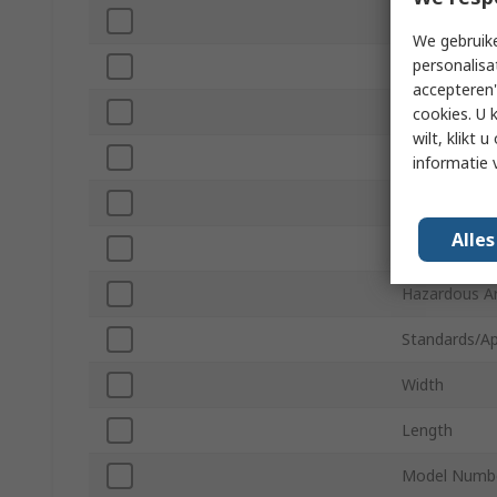
IP Rating
We gebruike
personalisa
Battery Type
accepteren"
Power Sourc
cookies. U 
wilt, klikt
Weight
informatie 
Maximum Vo
Alle
Height
Hazardous Ar
Standards/Ap
Width
Length
Model Numb