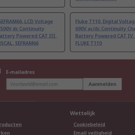
SEFRAM66, LCD Voltage
Fluke T110, Digital Voltag
1500V dc Continuity
690V ac/dc Continuity Ch
attery Powered CAT III,
Battery Powered CAT IV, 
 RSCAL, SEFRAM66
FLUKE T110
n
E-mailadres
Aanmelden
Wettelijk
producten
Cookiebeleid
rken
Email veiligheid