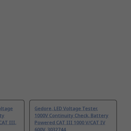
oltage
Gedore, LED Voltage Tester,
ty
1000V Continuity Check, Battery
AT III,
Powered CAT III 1000 V/CAT IV
600V, 3032744