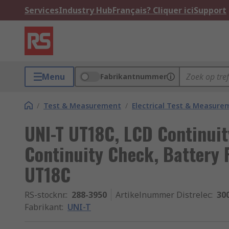
Services
Industry Hub
Français? Cliquer ici
Support
Menu
Fabrikantnummer
/
Test & Measurement
/
Electrical Test & Measure
UNI-T UT18C, LCD Continui
Continuity Check, Battery P
UT18C
RS-stocknr.
:
288-3950
Artikelnummer Distrelec
:
30
Fabrikant
:
UNI-T