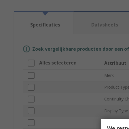
Specificaties
Datasheets
Zoek vergelijkbare producten door een o
Alles selecteren
Attribuut
Merk
Product Typ
Continuity C
Display Type
RCD Trip Tes
We resp