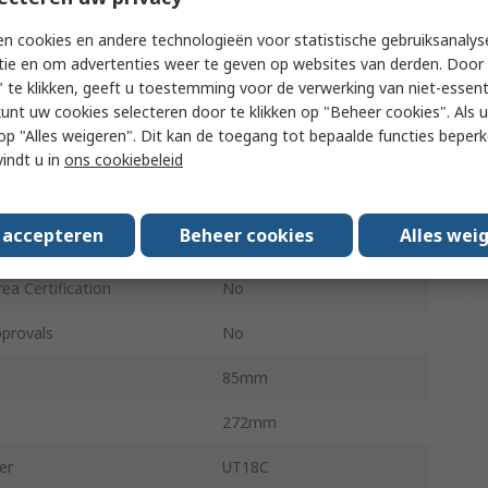
IP65
n cookies en andere technologieën voor statistische gebruiksanalys
tie en om advertenties weer te geven op websites van derden. Door 
AAA
 te klikken, geeft u toestemming voor de verwerking van niet-essent
e
Battery
kunt uw cookies selecteren door te klikken op "Beheer cookies". Als u 
 u op "Alles weigeren". Dit kan de toegang tot bepaalde functies beper
280g
vindt u in
ons cookiebeleid
ltage
690V
s accepteren
Beheer cookies
Alles wei
31mm
ea Certification
No
provals
No
85mm
272mm
er
UT18C