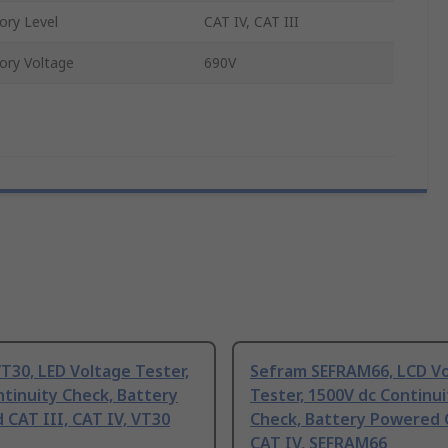
ory Level
CAT IV, CAT III
ory Voltage
690V
T30, LED Voltage Tester,
Sefram SEFRAM66, LCD V
tinuity Check, Battery
Tester, 1500V dc Continui
CAT III, CAT IV, VT30
Check, Battery Powered C
CAT IV, SEFRAM66