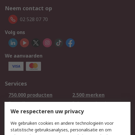
Neem contact op
02 528 07 70
Volg ons
We aanvaarden
Services
750.000 producten
2.500 merken
Bestellen
Inkoopoplossingen
We respecteren uw privacy
Retouren
Technisch advies
Track & Trace
We gebruiken cookies en andere technologieën voor
statistische gebruiksanalyses, personalisatie en om