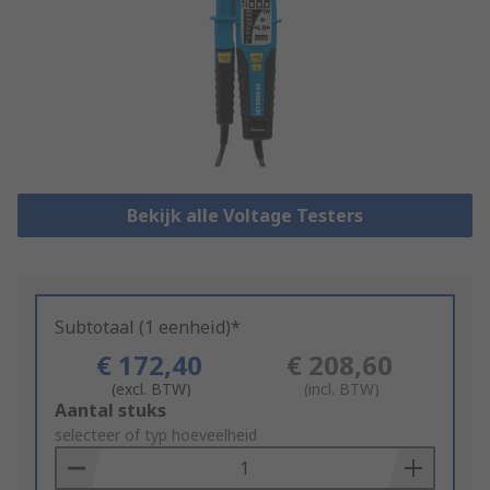
Bekijk alle Voltage Testers
Subtotaal (1 eenheid)*
€ 172,40
€ 208,60
(excl. BTW)
(incl. BTW)
Add
Aantal stuks
to
selecteer of typ hoeveelheid
Basket