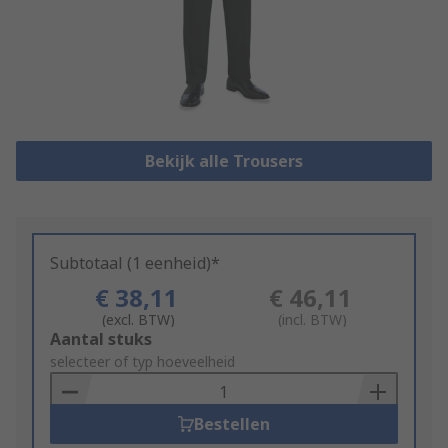
Bekijk alle Trousers
Subtotaal (1 eenheid)*
€ 38,11
€ 46,11
(excl. BTW)
(incl. BTW)
Add
Aantal stuks
to
selecteer of typ hoeveelheid
Basket
Bestellen