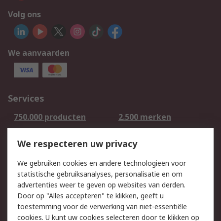
Volg ons
We aanvaarden
Services
750.000 producten
2.500 merken
Bestellen
Inkoopoplossingen
We respecteren uw privacy
Retouren
Technisch advies
Track & Trace
We gebruiken cookies en andere technologieën voor
statistische gebruiksanalyses, personalisatie en om
Wettelijk
advertenties weer te geven op websites van derden.
Door op "Alles accepteren" te klikken, geeft u
Cookiebeleid
Email veiligheid
toestemming voor de verwerking van niet-essentiële
Privacybeleid -
Websitevoorwaarden
cookies. U kunt uw cookies selecteren door te klikken op