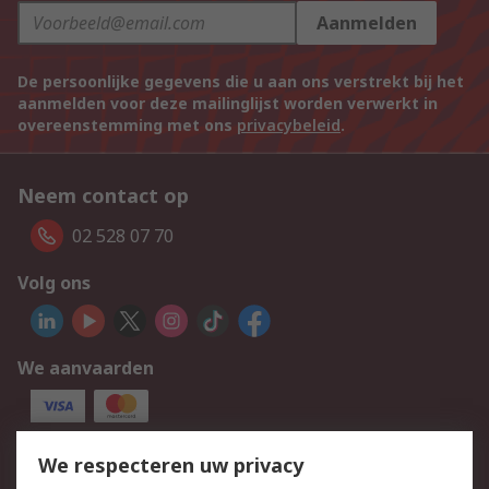
Aanmelden
De persoonlijke gegevens die u aan ons verstrekt bij het
aanmelden voor deze mailinglijst worden verwerkt in
overeenstemming met ons
privacybeleid
.
Neem contact op
02 528 07 70
Volg ons
We aanvaarden
We respecteren uw privacy
Services