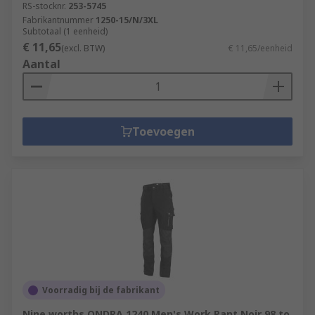
RS-stocknr.
253-5745
Fabrikantnummer
1250-15/N/3XL
Subtotaal (1 eenheid)
€ 11,65
(excl. BTW)
€ 11,65/eenheid
Aantal
Toevoegen
Voorradig bij de fabrikant
Nine worths ONDRA 1240 Men's Work Pant Noir 98 to