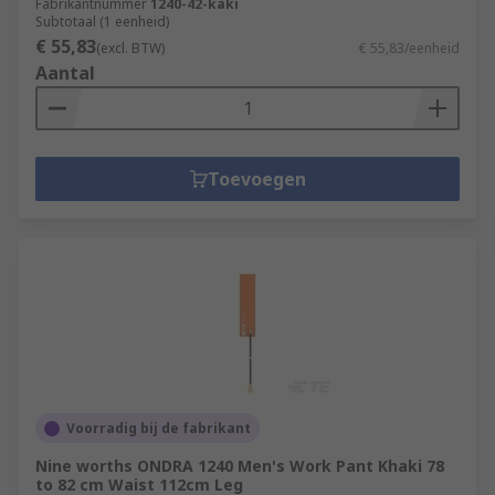
Fabrikantnummer
1240-42-kaki
Subtotaal (1 eenheid)
€ 55,83
(excl. BTW)
€ 55,83/eenheid
Aantal
Toevoegen
Voorradig bij de fabrikant
Nine worths ONDRA 1240 Men's Work Pant Khaki 78
to 82 cm Waist 112cm Leg