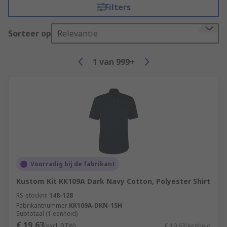
Filters
Sorteer op
Relevantie
1
van
999+
Voorradig bij de fabrikant
Kustom Kit KK109A Dark Navy Cotton, Polyester Shirt
RS-stocknr.
148-128
Fabrikantnummer
KK109A-DKN-15H
Subtotaal (1 eenheid)
€ 19,63
(excl. BTW)
€ 19,63/eenheid