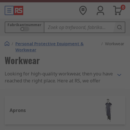
0
Fabrikantnummer
/
Personal Protective Equipment &
/
Workwear
Workwear
Workwear
Looking for high-quality workwear, then you have
reached the right place. Here at RS, we offer
quality assured products to keep you protected
from the elements, seen and safe while working
in comfort. Our Workwear range includes
products in categories such as; Base Layers, Work
Aprons
Bags, Work Hats, Work Jackets, Work Polo Shirts,
Work Shirts, Work Socks, Work Sweatshirts &
Fleeces, Work T-Shirts, Work Trousers, and Work