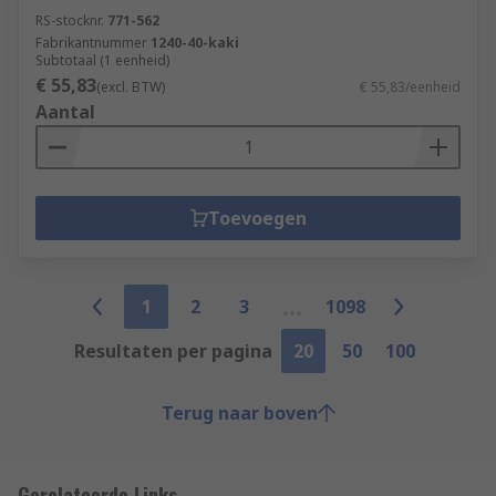
RS-stocknr.
771-562
Fabrikantnummer
1240-40-kaki
Subtotaal (1 eenheid)
€ 55,83
(excl. BTW)
€ 55,83/eenheid
Aantal
Toevoegen
1
2
3
1098
Resultaten per pagina
20
50
100
Terug naar boven
Gerelateerde Links