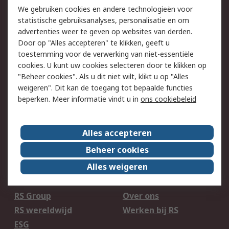
750.000 producten
We gebruiken cookies en andere technologieën voor
2.500 merken
statistische gebruiksanalyses, personalisatie en om
Bestellen
Inkoopoplossingen
advertenties weer te geven op websites van derden.
Retouren
Technisch advies
Door op "Alles accepteren" te klikken, geeft u
Track & Trace
toestemming voor de verwerking van niet-essentiële
cookies. U kunt uw cookies selecteren door te klikken op
"Beheer cookies". Als u dit niet wilt, klikt u op "Alles
Wettelijk
weigeren". Dit kan de toegang tot bepaalde functies
Cookiebeleid
Email veiligheid
beperken. Meer informatie vindt u in
ons cookiebeleid
Privacybeleid -
Websitevoorwaarden
Bijgewerkt
Alles accepteren
Algemene
Beheer cookies
verkoopvoorwaarden
Alles weigeren
Over RS
RS Group
Over ons
RS wereldwijd
Werken bij RS
ESG