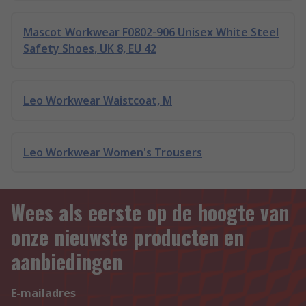
Mascot Workwear F0802-906 Unisex White Steel
Safety Shoes, UK 8, EU 42
Leo Workwear Waistcoat, M
Leo Workwear Women's Trousers
Wees als eerste op de hoogte van
onze nieuwste producten en
aanbiedingen
E-mailadres