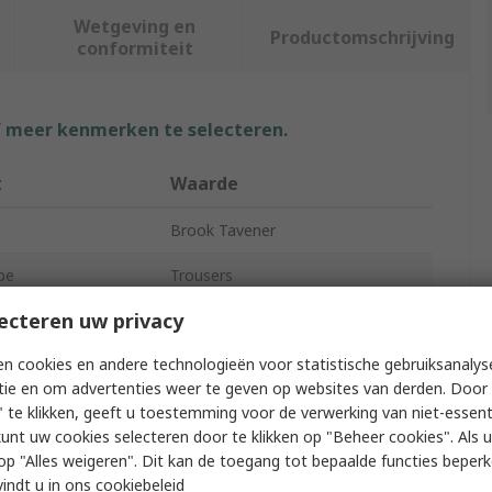
Wetgeving en
Productomschrijving
conformiteit
f meer kenmerken te selecteren.
t
Waarde
Brook Tavener
pe
Trousers
ecteren uw privacy
Men
n cookies en andere technologieën voor statistische gebruiksanalys
Black
tie en om advertenties weer te geven op websites van derden. Door 
80cm
 te klikken, geeft u toestemming voor de verwerking van niet-essent
kunt uw cookies selecteren door te klikken op "Beheer cookies". Als u 
 Pockets
3
 u op "Alles weigeren". Dit kan de toegang tot bepaalde functies beper
vindt u in
ons cookiebeleid