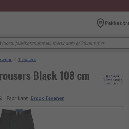
Pakket tr
kwear
/
Trousers
Trousers Black 108 cm
2
Fabrikant
:
Brook Tavener