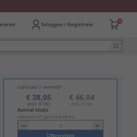
0
aceren
Inloggen / Registreer
Subtotaal (1 eenheid)*
€ 38,05
€ 46,04
(excl. BTW)
(incl. BTW)
Add
Aantal stuks
to
selecteer of typ hoeveelheid
Basket
Bestellen