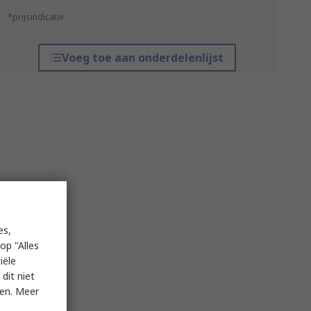
*prijsindicatie
Voeg toe aan onderdelenlijst
es,
op "Alles
iële
dit niet
ken. Meer