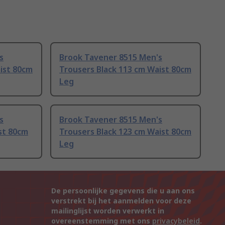
s
Brook Tavener 8515 Men's
ist 80cm
Trousers Black 113 cm Waist 80cm
Leg
s
Brook Tavener 8515 Men's
st 80cm
Trousers Black 123 cm Waist 80cm
Leg
De persoonlijke gegevens die u aan ons
verstrekt bij het aanmelden voor deze
mailinglijst worden verwerkt in
overeenstemming met ons
privacybeleid
.