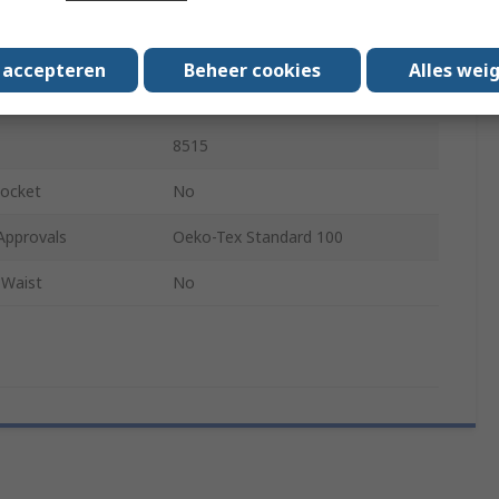
108 cm
42
s accepteren
Beheer cookies
Alles wei
Polyester
8515
ocket
No
Approvals
Oeko-Tex Standard 100
 Waist
No