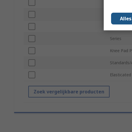
Waist Size
Size
Alle
Material
Series
Knee Pad P
Standards/
Elasticated
Zoek vergelijkbare producten