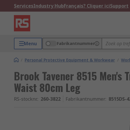
Services
Industry Hub
Français? Cliquer ici
Support
Menu
Fabrikantnummer
/
Personal Protective Equipment & Workwear
/
Wor
Brook Tavener 8515 Men's 
Waist 80cm Leg
RS-stocknr.
:
260-3822
Fabrikantnummer
:
8515DS-4