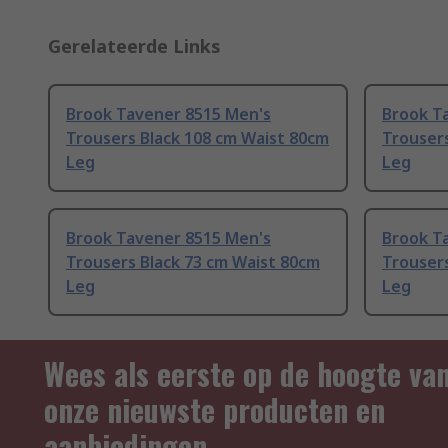
Gerelateerde Links
Brook Tavener 8515 Men's
Brook T
Trousers Black 108 cm Waist 80cm
Trousers
Leg
Leg
Brook Tavener 8515 Men's
Brook T
Trousers Black 73 cm Waist 80cm
Trousers
Leg
Leg
Wees als eerste op de hoogte va
onze nieuwste producten en
aanbiedingen