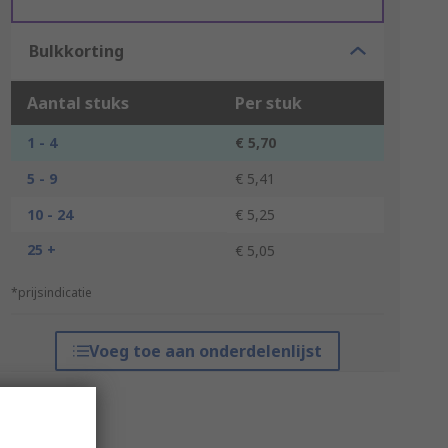
Bulkkorting
Aantal stuks
Per stuk
1 - 4
€ 5,70
5 - 9
€ 5,41
10 - 24
€ 5,25
25 +
€ 5,05
*prijsindicatie
Voeg toe aan onderdelenlijst