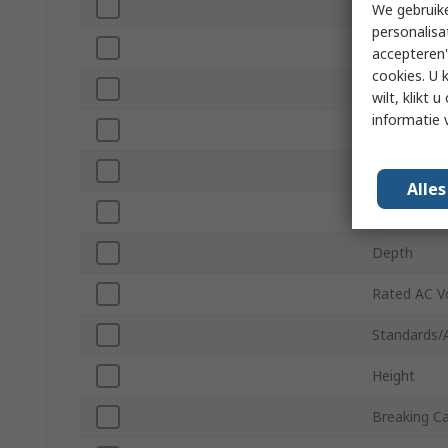
Range
We gebruike
personalisa
Width
accepteren"
cookies. U 
Mount Typ
wilt, klikt
informatie 
Mount Hole
Terminal T
Alle
Reset Actu
Depth
Rated AC V
Standards/
Height
Breaking Ca