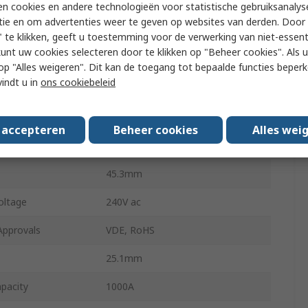
FC66
n cookies en andere technologieën voor statistische gebruiksanalys
tie en om advertenties weer te geven op websites van derden. Door 
14.1mm
 te klikken, geeft u toestemming voor de verwerking van niet-essent
kunt uw cookies selecteren door te klikken op "Beheer cookies". Als u 
e
Panel
 u op "Alles weigeren". Dit kan de toegang tot bepaalde functies beper
vindt u in
ons cookiebeleid
 Size
23.2 x 14.2 mm
ype
Blade
s accepteren
Beheer cookies
Alles wei
ator Type
Push Button
45.3mm
oltage
240V ac
Approvals
VDE, RoHS
25.1mm
pacity
1000A