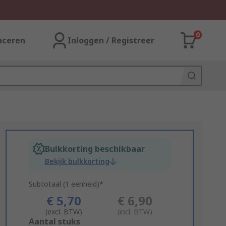
0
aceren
Inloggen / Registreer
Bulkkorting beschikbaar
Bekijk bulkkorting
Subtotaal (1 eenheid)*
€ 5,70
€ 6,90
(excl. BTW)
(incl. BTW)
Add
Aantal stuks