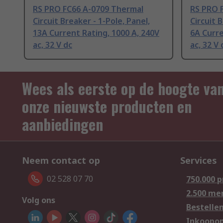
RS PRO FC66 A-0709 Thermal
RS PRO 
Circuit Breaker - 1-Pole, Panel,
Circuit 
13A Current Rating, 1000 A, 240V
6A Curre
ac, 32 V dc
ac, 32 V 
Wees als eerste op de hoogte va
onze nieuwste producten en
aanbiedingen
Neem contact op
Services
02 528 07 70
750.000 
2.500 me
Volg ons
Bestelle
Inkoopop