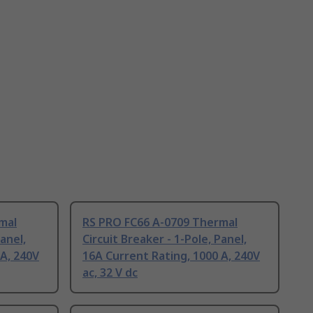
mal
RS PRO FC66 A-0709 Thermal
Panel,
Circuit Breaker - 1-Pole, Panel,
 A, 240V
16A Current Rating, 1000 A, 240V
ac, 32 V dc