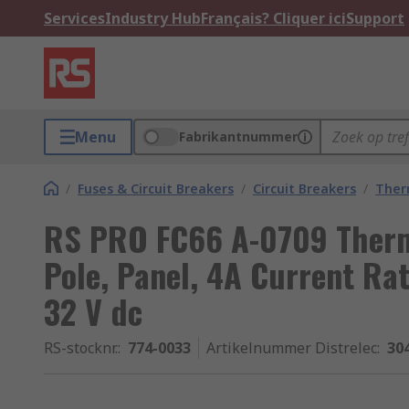
Services
Industry Hub
Français? Cliquer ici
Support
Menu
Fabrikantnummer
/
Fuses & Circuit Breakers
/
Circuit Breakers
/
Ther
RS PRO FC66 A-0709 Therma
Pole, Panel, 4A Current Ra
32 V dc
RS-stocknr.
:
774-0033
Artikelnummer Distrelec
:
30