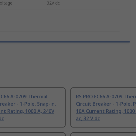
oltage
32V dc
FC66 A-0709 Thermal
RS PRO FC66 A-0709 Ther
Breaker - 1-Pole, Snap-in,
Circuit Breaker - 1-Pole, 
nt Rating, 1000 A, 240V
10A Current Rating, 1000
dc
ac, 32 V dc