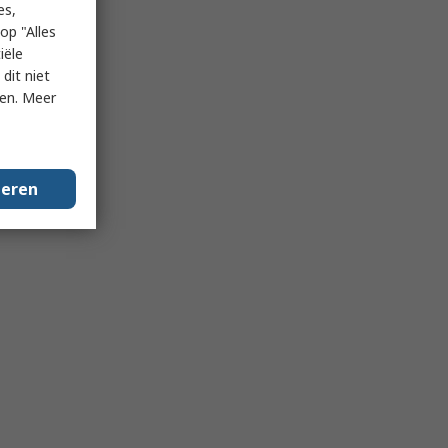
es,
op "Alles
iële
dit niet
ken. Meer
geren