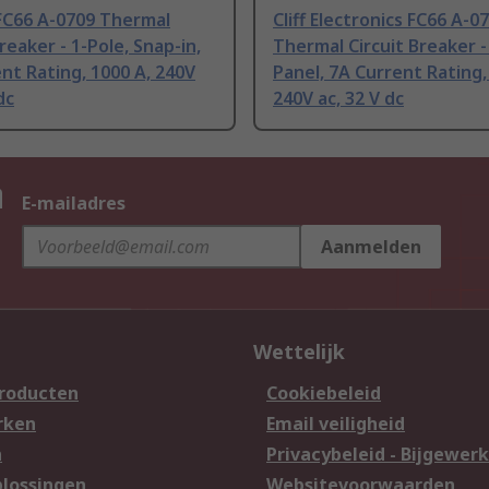
FC66 A-0709 Thermal
Cliff Electronics FC66 A-0
Breaker - 1-Pole, Snap-in,
Thermal Circuit Breaker -
nt Rating, 1000 A, 240V
Panel, 7A Current Rating,
dc
240V ac, 32 V dc
n
E-mailadres
Aanmelden
Wettelijk
producten
Cookiebeleid
rken
Email veiligheid
n
Privacybeleid - Bijgewerk
lossingen
Websitevoorwaarden