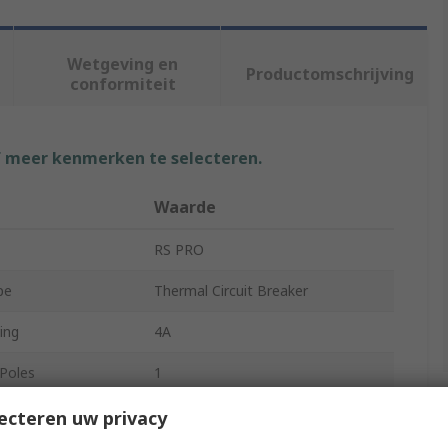
Wetgeving en
Productomschrijving
conformiteit
f meer kenmerken te selecteren.
t
Waarde
RS PRO
pe
Thermal Circuit Breaker
ing
4A
Poles
1
A-0709
ecteren uw privacy