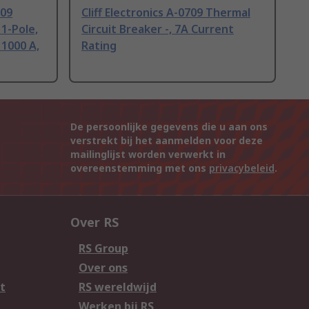
709
Cliff Electronics A-0709 Thermal
 1-Pole,
Circuit Breaker -, 7A Current
 1000 A,
Rating
De persoonlijke gegevens die u aan ons
verstrekt bij het aanmelden voor deze
mailinglijst worden verwerkt in
overeenstemming met ons
privacybeleid
.
Over RS
RS Group
Over ons
t
RS wereldwijd
Werken bij RS