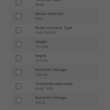
Blade
Mount Hole Size
M10
Reset Actuator Type
Push Button
Height
19.1mm
Depth
43.1mm
Rated AC Voltage
240V ac
Standards/Approvals
RoHS, VDE
Rated DC Voltage
32V dc