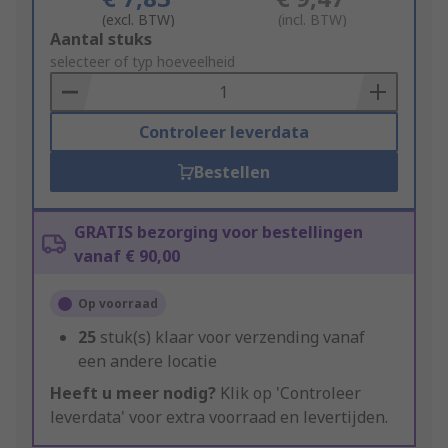
(excl. BTW)
(incl. BTW)
Add
Aantal stuks
to
selecteer of typ hoeveelheid
Basket
Controleer leverdata
Bestellen
GRATIS bezorging voor bestellingen
vanaf € 90,00
Op voorraad
25
stuk(s) klaar voor verzending vanaf
een andere locatie
Heeft u meer nodig?
Klik op 'Controleer
leverdata' voor extra voorraad en levertijden.