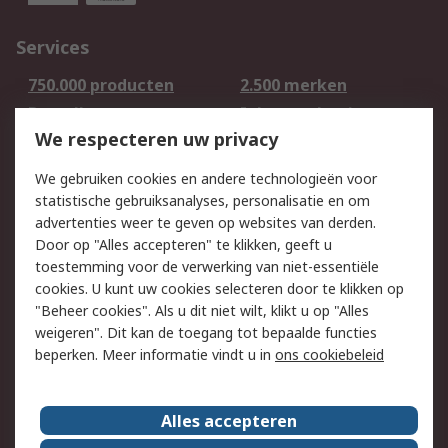
Services
750.000 producten
2.500 merken
Bestellen
Inkoopoplossingen
We respecteren uw privacy
Retouren
Technisch advies
Track & Trace
We gebruiken cookies en andere technologieën voor
statistische gebruiksanalyses, personalisatie en om
Wettelijk
advertenties weer te geven op websites van derden.
Door op "Alles accepteren" te klikken, geeft u
Cookiebeleid
Email veiligheid
toestemming voor de verwerking van niet-essentiële
Privacybeleid -
Websitevoorwaarden
cookies. U kunt uw cookies selecteren door te klikken op
Bijgewerkt
"Beheer cookies". Als u dit niet wilt, klikt u op "Alles
weigeren". Dit kan de toegang tot bepaalde functies
Algemene
beperken. Meer informatie vindt u in
ons cookiebeleid
verkoopvoorwaarden
Over RS
Alles accepteren