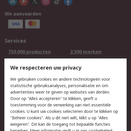
We aanvaarden
Services
750.000 producten
2.500 merken
Bestellen
Inkoopoplossingen
We respecteren uw privacy
Retouren
Technisch advies
Track & Trace
We gebruiken cookies en andere technologieën voor
statistische gebruiksanalyses, personalisatie en om
Wettelijk
advertenties weer te geven op websites van derden.
Door op "Alles accepteren" te klikken, geeft u
Cookiebeleid
Email veiligheid
toestemming voor de verwerking van niet-essentiële
Privacybeleid -
Websitevoorwaarden
cookies. U kunt uw cookies selecteren door te klikken op
Bijgewerkt
"Beheer cookies". Als u dit niet wilt, klikt u op "Alles
weigeren". Dit kan de toegang tot bepaalde functies
Algemene
beperken. Meer informatie vindt u in
ons cookiebeleid