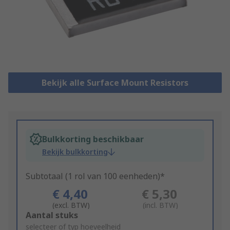
Bekijk alle Surface Mount Resistors
Bulkkorting beschikbaar
Bekijk bulkkorting
Subtotaal (1 rol van 100 eenheden)*
€ 4,40
€ 5,30
(excl. BTW)
(incl. BTW)
Add
Aantal stuks
to
selecteer of typ hoeveelheid