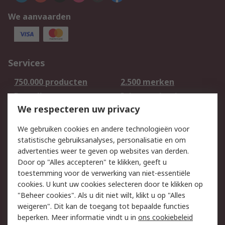
We aanvaarden
Services
750.000 producten
2.500 merken
Bestellen
Inkoopoplossingen
We respecteren uw privacy
Retouren
Technisch advies
Track & Trace
We gebruiken cookies en andere technologieën voor
statistische gebruiksanalyses, personalisatie en om
Wettelijk
advertenties weer te geven op websites van derden.
Door op "Alles accepteren" te klikken, geeft u
Cookiebeleid
Email veiligheid
toestemming voor de verwerking van niet-essentiële
Privacybeleid -
Websitevoorwaarden
cookies. U kunt uw cookies selecteren door te klikken op
Bijgewerkt
"Beheer cookies". Als u dit niet wilt, klikt u op "Alles
weigeren". Dit kan de toegang tot bepaalde functies
Algemene
beperken. Meer informatie vindt u in
ons cookiebeleid
verkoopvoorwaarden