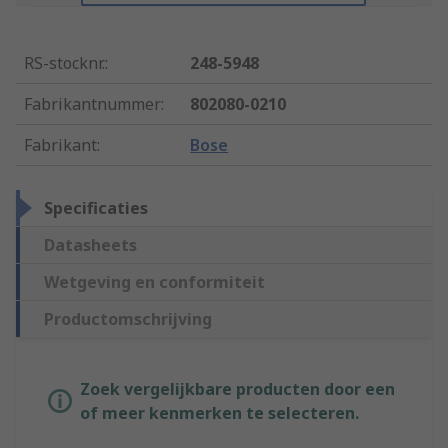
RS-stocknr.
:
248-5948
Fabrikantnummer
:
802080-0210
Fabrikant
:
Bose
Specificaties
Datasheets
Wetgeving en conformiteit
Productomschrijving
Zoek vergelijkbare producten door een
of meer kenmerken te selecteren.