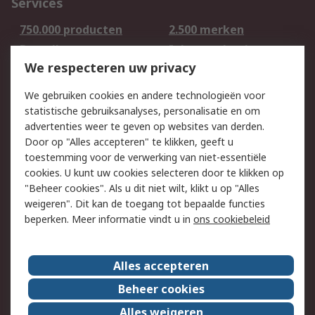
Services
750.000 producten
2.500 merken
Bestellen
Inkoopoplossingen
We respecteren uw privacy
Retouren
Technisch advies
Track & Trace
We gebruiken cookies en andere technologieën voor
statistische gebruiksanalyses, personalisatie en om
Wettelijk
advertenties weer te geven op websites van derden.
Door op "Alles accepteren" te klikken, geeft u
Cookiebeleid
Email veiligheid
toestemming voor de verwerking van niet-essentiële
Privacybeleid -
Websitevoorwaarden
cookies. U kunt uw cookies selecteren door te klikken op
Bijgewerkt
"Beheer cookies". Als u dit niet wilt, klikt u op "Alles
weigeren". Dit kan de toegang tot bepaalde functies
Algemene
beperken. Meer informatie vindt u in
ons cookiebeleid
verkoopvoorwaarden
Over RS
Alles accepteren
RS Group
Over ons
Beheer cookies
RS wereldwijd
Werken bij RS
Alles weigeren