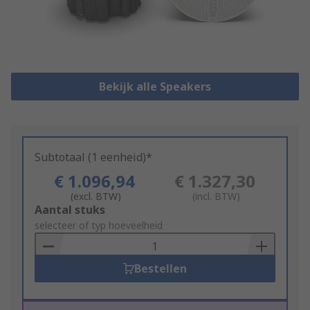
Bekijk alle Speakers
Subtotaal (1 eenheid)*
€ 1.096,94
€ 1.327,30
(excl. BTW)
(incl. BTW)
Add
Aantal stuks
to
selecteer of typ hoeveelheid
Basket
Bestellen