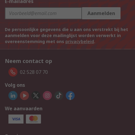
E-mailadres
Aanmelden
De persoonlijke gegevens die u aan ons verstrekt bij het
aanmelden voor deze mailinglijst worden verwerkt in
overeenstemming met ons
privacybeleid
.
Neem contact op
02 528 07 70
Volg ons
We aanvaarden