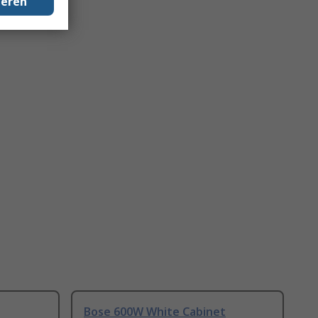
geren
g
Bose 600W White Cabinet