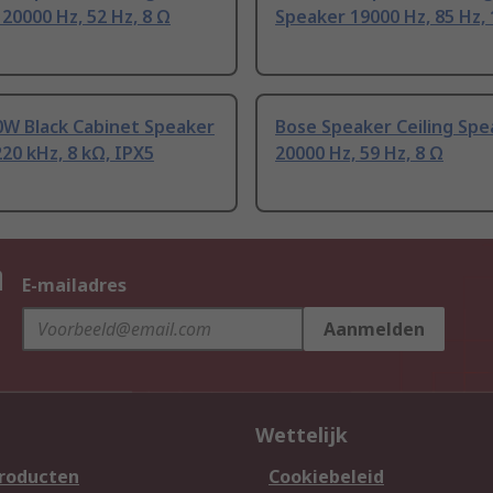
20000 Hz, 52 Hz, 8 Ω
Speaker 19000 Hz, 85 Hz,
0W Black Cabinet Speaker
Bose Speaker Ceiling Spe
220 kHz, 8 kΩ, IPX5
20000 Hz, 59 Hz, 8 Ω
n
E-mailadres
Aanmelden
Wettelijk
producten
Cookiebeleid