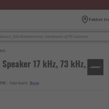
Pakket tr
ers
 Speaker 17 kHz, 73 kHz,
210
Fabrikant
:
Bose