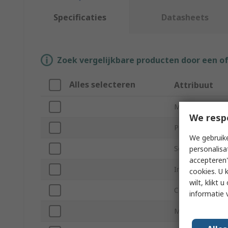
Specificaties
Datasheets
Zoek vergelijkbare producten door een o
Alles selecteren
Attribuut
Merk
We resp
Product Type
We gebruike
Sound Level
personalisa
accepteren"
Impedance
cookies. U 
wilt, klikt
Colour
informatie 
Maximum Frequ