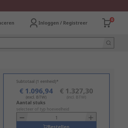
0
aceren
Inloggen / Registreer
Subtotaal (1 eenheid)*
€ 1.096,94
€ 1.327,30
(excl. BTW)
(incl. BTW)
Add
Aantal stuks
to
selecteer of typ hoeveelheid
Basket
Bestellen