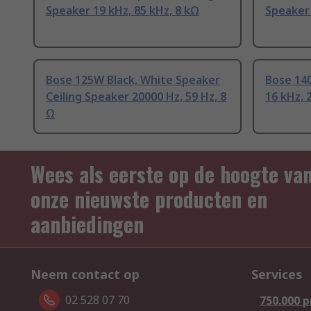
Speaker 19 kHz, 85 kHz, 8 kΩ
Speaker 
Bose 125W Black, White Speaker
Bose 14
Ceiling Speaker 20000 Hz, 59 Hz, 8
16 kHz, 
Ω
Wees als eerste op de hoogte va
onze nieuwste producten en
aanbiedingen
Neem contact op
Services
02 528 07 70
750.000 