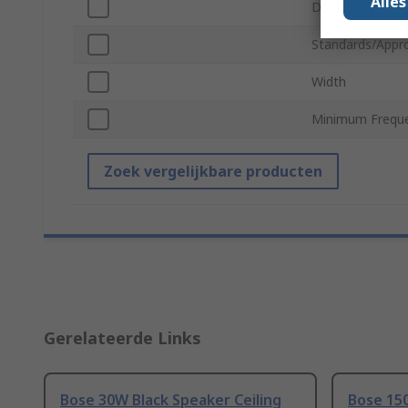
Alle
Depth
Standards/Appr
Width
Minimum Frequ
Zoek vergelijkbare producten
Gerelateerde Links
Bose 30W Black Speaker Ceiling
Bose 15