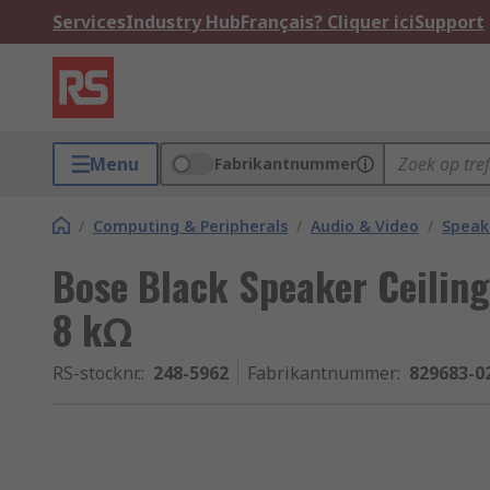
Services
Industry Hub
Français? Cliquer ici
Support
Menu
Fabrikantnummer
/
Computing & Peripherals
/
Audio & Video
/
Speak
Bose Black Speaker Ceiling
8 kΩ
RS-stocknr.
:
248-5962
Fabrikantnummer
:
829683-0