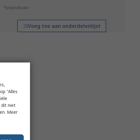
*prijsindicatie
Voeg toe aan onderdelenlijst
es,
op "Alles
iële
dit niet
ken. Meer