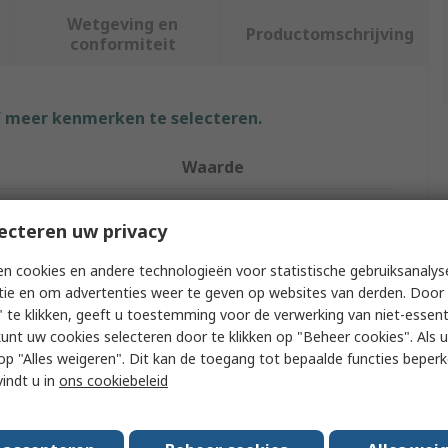
Wetgeving en
Productomschrijving
conformiteit
f meer kenmerken te selecteren.
Waarde
Bose
ecteren uw privacy
Speaker Ceiling Speaker
n cookies en andere technologieën voor statistische gebruiksanalys
111dB
tie en om advertenties weer te geven op websites van derden. Door 
 te klikken, geeft u toestemming voor de verwerking van niet-essent
8kΩ
kunt uw cookies selecteren door te klikken op "Beheer cookies". Als u 
 u op "Alles weigeren". Dit kan de toegang tot bepaalde functies beper
Black
vindt u in
ons cookiebeleid
ency Response
17kHz