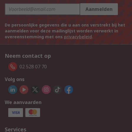
Aanmelden
De persoonlijke gegevens die u aan ons verstrekt bij het
aanmelden voor deze mailinglijst worden verwerkt in
overeenstemming met ons
privacybeleid
.
Neem contact op
02 528 07 70
Volg ons
We aanvaarden
Services