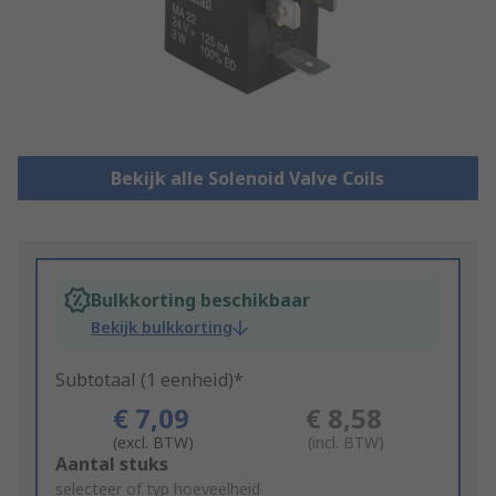
Bekijk alle Solenoid Valve Coils
Bulkkorting beschikbaar
Bekijk bulkkorting
Subtotaal (1 eenheid)*
€ 7,09
€ 8,58
(excl. BTW)
(incl. BTW)
Add
Aantal stuks
to
selecteer of typ hoeveelheid