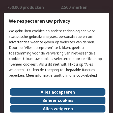
750.000 producten
2.500 merken
Bestellen
Inkoopoplossingen
We respecteren uw privacy
Retouren
Technisch advies
Track & Trace
We gebruiken cookies en andere technologieën voor
statistische gebruiksanalyses, personalisatie en om
Wettelijk
advertenties weer te geven op websites van derden.
Door op "Alles accepteren" te klikken, geeft u
Cookiebeleid
Email veiligheid
toestemming voor de verwerking van niet-essentiële
Privacybeleid -
Websitevoorwaarden
cookies. U kunt uw cookies selecteren door te klikken op
Bijgewerkt
"Beheer cookies". Als u dit niet wilt, klikt u op "Alles
weigeren". Dit kan de toegang tot bepaalde functies
Algemene
beperken. Meer informatie vindt u in
ons cookiebeleid
verkoopvoorwaarden
Over RS
Alles accepteren
RS Group
Over ons
Beheer cookies
RS wereldwijd
Werken bij RS
Alles weigeren