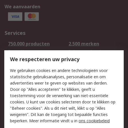
We aanvaarden
Services
750.000 producten
2.500 merken
Bestellen
Inkoopoplossingen
We respecteren uw privacy
Retouren
Technisch advies
Track & Trace
We gebruiken cookies en andere technologieën voor
statistische gebruiksanalyses, personalisatie en om
Wettelijk
advertenties weer te geven op websites van derden.
Door op "Alles accepteren" te klikken, geeft u
Cookiebeleid
Email veiligheid
toestemming voor de verwerking van niet-essentiële
Privacybeleid -
Websitevoorwaarden
cookies. U kunt uw cookies selecteren door te klikken op
Bijgewerkt
"Beheer cookies". Als u dit niet wilt, klikt u op "Alles
weigeren". Dit kan de toegang tot bepaalde functies
Algemene
beperken. Meer informatie vindt u in
ons cookiebeleid
verkoopvoorwaarden