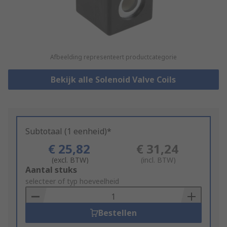
Afbeelding representeert productcategorie
Bekijk alle Solenoid Valve Coils
Subtotaal (1 eenheid)*
€ 25,82
€ 31,24
(excl. BTW)
(incl. BTW)
Add
Aantal stuks
to
selecteer of typ hoeveelheid
Basket
Bestellen