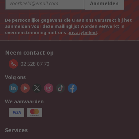
Aanmelden
De persoonlijke gegevens die u aan ons verstrekt bij het
aanmelden voor deze mailinglijst worden verwerkt in
overeenstemming met ons
privacybeleid
.
Neem contact op
02 528 07 70
Volg ons
We aanvaarden
Services