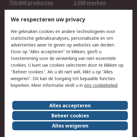
750.000 producten
2.500 merken
Bestellen
Inkoopoplossingen
We respecteren uw privacy
Retouren
Technisch advies
Track & Trace
We gebruiken cookies en andere technologieën voor
statistische gebruiksanalyses, personalisatie en om
Wettelijk
advertenties weer te geven op websites van derden.
Door op "Alles accepteren" te klikken, geeft u
Cookiebeleid
Email veiligheid
toestemming voor de verwerking van niet-essentiële
Privacybeleid -
Websitevoorwaarden
cookies. U kunt uw cookies selecteren door te klikken op
Bijgewerkt
"Beheer cookies". Als u dit niet wilt, klikt u op "Alles
weigeren". Dit kan de toegang tot bepaalde functies
Algemene
beperken. Meer informatie vindt u in
ons cookiebeleid
verkoopvoorwaarden
Over RS
Alles accepteren
RS Group
Over ons
Beheer cookies
RS wereldwijd
Werken bij RS
Alles weigeren
ESG