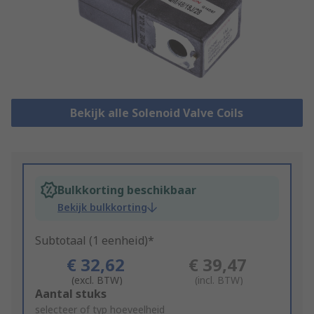
Bekijk alle Solenoid Valve Coils
Bulkkorting beschikbaar
Bekijk bulkkorting
Subtotaal (1 eenheid)*
€ 32,62
€ 39,47
(excl. BTW)
(incl. BTW)
Add
Aantal stuks
to
selecteer of typ hoeveelheid