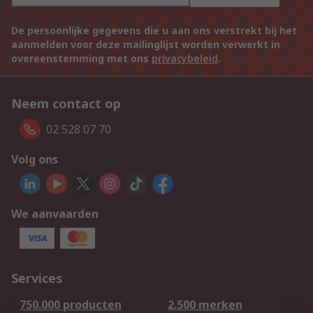
De persoonlijke gegevens die u aan ons verstrekt bij het
aanmelden voor deze mailinglijst worden verwerkt in
overeenstemming met ons
privacybeleid
.
Neem contact op
02 528 07 70
Volg ons
We aanvaarden
Services
750.000 producten
2.500 merken