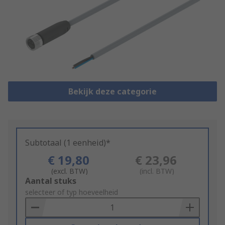
Bekijk deze categorie
Subtotaal (1 eenheid)*
€ 19,80
€ 23,96
(excl. BTW)
(incl. BTW)
Add
Aantal stuks
to
selecteer of typ hoeveelheid
Basket