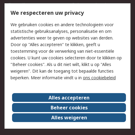
Bestellen
Inkoopoplossingen
We respecteren uw privacy
Retouren
Technisch advies
Track & Trace
We gebruiken cookies en andere technologieën voor
statistische gebruiksanalyses, personalisatie en om
Wettelijk
advertenties weer te geven op websites van derden.
Door op "Alles accepteren" te klikken, geeft u
Cookiebeleid
Email veiligheid
toestemming voor de verwerking van niet-essentiële
Privacybeleid -
Websitevoorwaarden
cookies. U kunt uw cookies selecteren door te klikken op
Bijgewerkt
"Beheer cookies". Als u dit niet wilt, klikt u op "Alles
weigeren". Dit kan de toegang tot bepaalde functies
Algemene
beperken. Meer informatie vindt u in
ons cookiebeleid
verkoopvoorwaarden
Over RS
Alles accepteren
RS Group
Over ons
Beheer cookies
RS wereldwijd
Werken bij RS
Alles weigeren
ESG