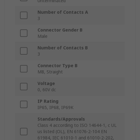
Unterminated
Number of Contacts A
3
Connector Gender B
Male
Number of Contacts B
3
Connector Type B
M8, Straight
Voltage
0, 60V dc
IP Rating
IP65, IP68, IP69K
Standards/Approvals
Class 4 according to ISO 14644-1, c UL
us listed (OL), EN 61076-2-104 EN
61984, IEC 61010-1 and 61010-2-202,