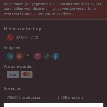
De persoonlijke gegevens die u aan ons verstrekt bij het
aanmelden voor deze mailinglijst worden verwerkt in
overeenstemming met ons
privacybeleid
.
Neem contact op
02 528 07 70
Volg ons
We aanvaarden
Services
750.000 producten
2.500 merken
Bestellen
Inkoopoplossingen