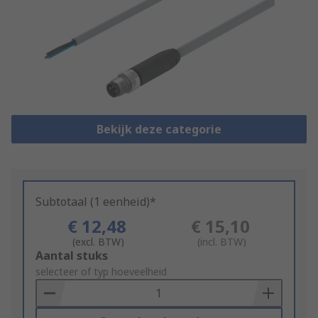
Bekijk deze categorie
Subtotaal (1 eenheid)*
€ 12,48
€ 15,10
(excl. BTW)
(incl. BTW)
Add
Aantal stuks
to
selecteer of typ hoeveelheid
Basket