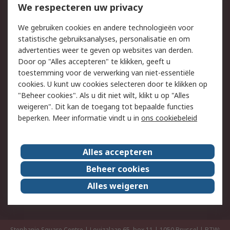
We respecteren uw privacy
Retouren
Technisch advies
Track & Trace
We gebruiken cookies en andere technologieën voor
statistische gebruiksanalyses, personalisatie en om
Wettelijk
advertenties weer te geven op websites van derden.
Door op "Alles accepteren" te klikken, geeft u
Cookiebeleid
Email veiligheid
toestemming voor de verwerking van niet-essentiële
Privacybeleid -
Websitevoorwaarden
cookies. U kunt uw cookies selecteren door te klikken op
Bijgewerkt
"Beheer cookies". Als u dit niet wilt, klikt u op "Alles
weigeren". Dit kan de toegang tot bepaalde functies
Algemene
beperken. Meer informatie vindt u in
ons cookiebeleid
verkoopvoorwaarden
Over RS
Alles accepteren
RS Group
Over ons
Beheer cookies
RS wereldwijd
Werken bij RS
Alles weigeren
ESG
Stephanie Square Centre | Louizalaan 65, box 11 | 1050 Brussel | BTW: