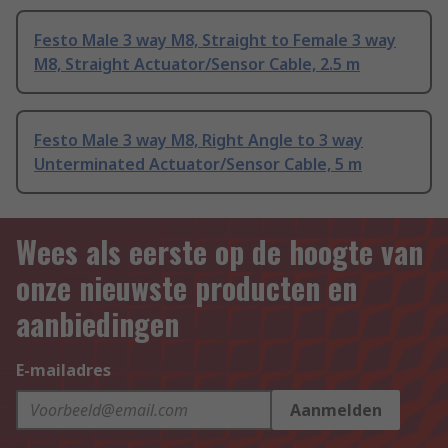
Festo Male 3 way M8, Straight to Female 3 way
M8, Straight Actuator/Sensor Cable, 2.5 m
Festo Male 3 way M8, Right Angle to 3 way
Unterminated Actuator/Sensor Cable, 5 m
Wees als eerste op de hoogte van
onze nieuwste producten en
aanbiedingen
E-mailadres
Aanmelden