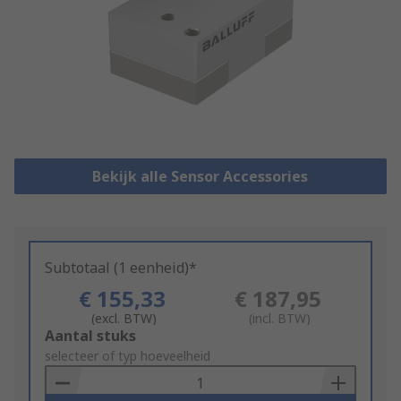
Bekijk alle Sensor Accessories
Subtotaal (1 eenheid)*
€ 155,33
€ 187,95
(excl. BTW)
(incl. BTW)
Add
Aantal stuks
to
selecteer of typ hoeveelheid
Basket