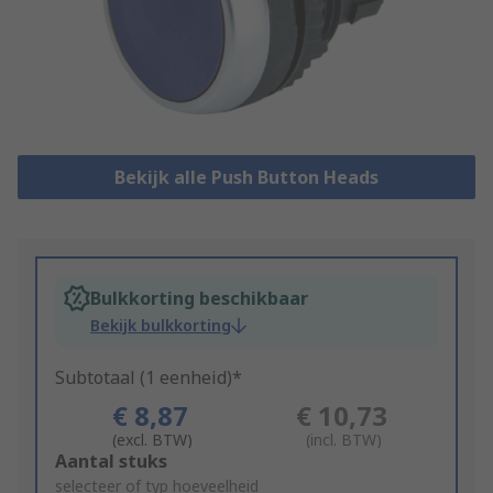
Bekijk alle Push Button Heads
Bulkkorting beschikbaar
Bekijk bulkkorting
Subtotaal (1 eenheid)*
€ 8,87
€ 10,73
(excl. BTW)
(incl. BTW)
Add
Aantal stuks
to
selecteer of typ hoeveelheid