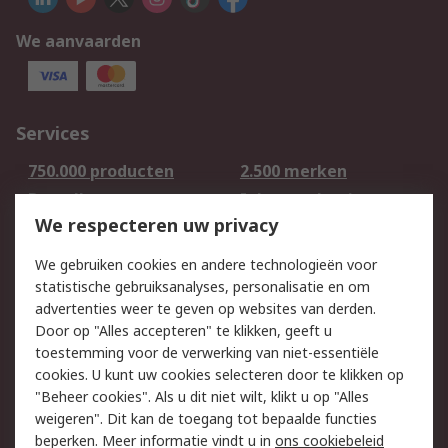
We aanvaarden
Services
750.000 producten
2.500 merken
Bestellen
Inkoopoplossingen
We respecteren uw privacy
Retouren
Technisch advies
Track & Trace
We gebruiken cookies en andere technologieën voor
statistische gebruiksanalyses, personalisatie en om
Wettelijk
advertenties weer te geven op websites van derden.
Door op "Alles accepteren" te klikken, geeft u
Cookiebeleid
Email veiligheid
toestemming voor de verwerking van niet-essentiële
Privacybeleid -
Websitevoorwaarden
cookies. U kunt uw cookies selecteren door te klikken op
Bijgewerkt
"Beheer cookies". Als u dit niet wilt, klikt u op "Alles
weigeren". Dit kan de toegang tot bepaalde functies
Algemene
beperken. Meer informatie vindt u in
ons cookiebeleid
verkoopvoorwaarden