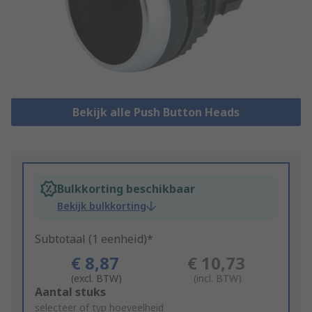
Bekijk alle Push Button Heads
Bulkkorting beschikbaar
Bekijk bulkkorting
Subtotaal (1 eenheid)*
€ 8,87
€ 10,73
(excl. BTW)
(incl. BTW)
Add
Aantal stuks
to
selecteer of typ hoeveelheid