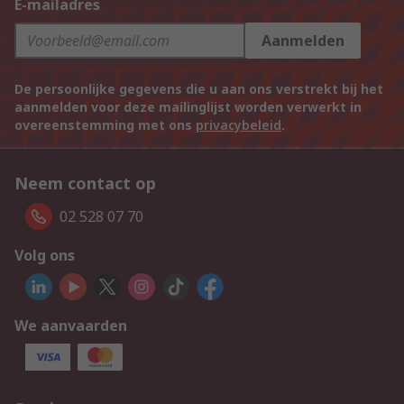
E-mailadres
Aanmelden
De persoonlijke gegevens die u aan ons verstrekt bij het
aanmelden voor deze mailinglijst worden verwerkt in
overeenstemming met ons
privacybeleid
.
Neem contact op
02 528 07 70
Volg ons
We aanvaarden