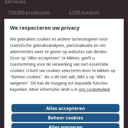
Services
750.000 producten
2.500 merken
Bestellen
Inkoopoplossingen
We respecteren uw privacy
Retouren
Technisch advies
Track & Trace
We gebruiken cookies en andere technologieën voor
statistische gebruiksanalyses, personalisatie en om
Wettelijk
advertenties weer te geven op websites van derden.
Door op "Alles accepteren" te klikken, geeft u
Cookiebeleid
Email veiligheid
toestemming voor de verwerking van niet-essentiële
Privacybeleid -
Websitevoorwaarden
cookies. U kunt uw cookies selecteren door te klikken op
Bijgewerkt
"Beheer cookies". Als u dit niet wilt, klikt u op "Alles
weigeren". Dit kan de toegang tot bepaalde functies
Algemene
beperken. Meer informatie vindt u in
ons cookiebeleid
verkoopvoorwaarden
Over RS
Alles accepteren
RS Group
Over ons
Beheer cookies
RS wereldwijd
Werken bij RS
Alles weigeren