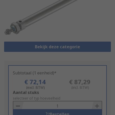
Bekijk deze categorie
Subtotaal (1 eenheid)*
€ 72,14
€ 87,29
(excl. BTW)
(incl. BTW)
Add
Aantal stuks
to
selecteer of typ hoeveelheid
Basket
Bestellen