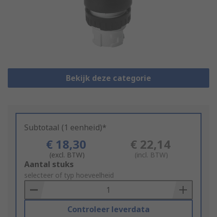
Bekijk deze categorie
Subtotaal (1 eenheid)*
€ 18,30
€ 22,14
(excl. BTW)
(incl. BTW)
Add
Aantal stuks
to
selecteer of typ hoeveelheid
Basket
Controleer leverdata