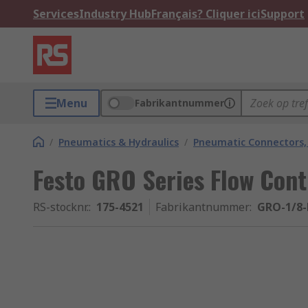
Services
Industry Hub
Français? Cliquer ici
Support
Menu
Fabrikantnummer
/
Pneumatics & Hydraulics
/
Pneumatic Connectors, 
Festo GRO Series Flow Contr
RS-stocknr.
:
175-4521
Fabrikantnummer
:
GRO-1/8-