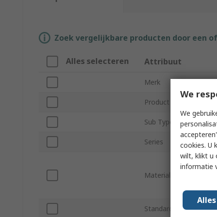
Zoek vergelijkbare producten door een o
Alles selecteren
Attribuut
Merk
We resp
Product Type
We gebruike
Sub Type
personalisa
accepteren"
Series
cookies. U 
wilt, klikt
informatie 
Material
Alle
Standards/Approvals