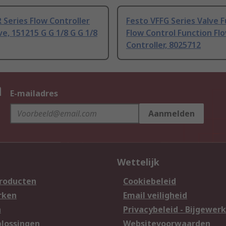
 Series Flow Controller
Festo VFFG Series Valve 
ve, 151215 G G 1/8 G G 1/8
Flow Control Function Fl
Controller, 8025712
n
E-mailadres
Aanmelden
Wettelijk
producten
Cookiebeleid
rken
Email veiligheid
n
Privacybeleid - Bijgewerk
lossingen
Websitevoorwaarden