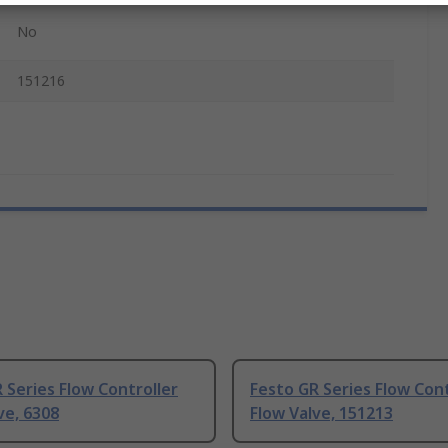
No
151216
 Series Flow Controller
Festo GR Series Flow Cont
ve, 6308
Flow Valve, 151213