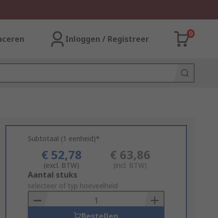
0
aceren
Inloggen / Registreer
Subtotaal (1 eenheid)*
€ 52,78
€ 63,86
(excl. BTW)
(incl. BTW)
Add
Aantal stuks
to
selecteer of typ hoeveelheid
Basket
Bestellen