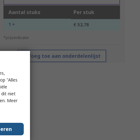
Aantal stuks
Per stuk
1 +
€ 52,78
*prijsindicatie
Voeg toe aan onderdelenlijst
es,
op "Alles
iële
dit niet
ken. Meer
geren