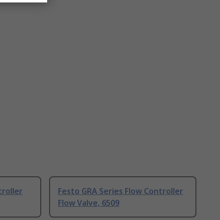
roller
Festo GRA Series Flow Controller
Flow Valve, 6509