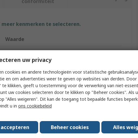
conformiteit
f meer kenmerken te selecteren.
Waarde
Festo
ecteren uw privacy
Flow Valve
n cookies en andere technologieën voor statistische gebruiksanalys
Flow Controller
tie en om advertenties weer te geven op websites van derden. Door 
 te klikken, geeft u toestemming voor de verwerking van niet-essent
GRO
kunt uw cookies selecteren door te klikken op "Beheer cookies". Als u 
 u op "Alles weigeren". Dit kan de toegang tot bepaalde functies beper
Perfluoroelastomer, Polytetrafluoroethylene,
vindt u in
ons cookiebeleid
Polychlorotrifluoroethylene, Polyphenylene Sulfide,
Fluorelastomer, Ethylene Propylene Diene Monomer,
Polyetheretherketone
s accepteren
Beheer cookies
Alles wei
No