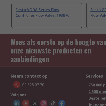
Festo VODA Series Flow
Festo GR
Controller Flow Valve, 193970
Flow Val
Wees als eerste op de hoogte va
onze nieuwste producten en
aanbiedingen
Neem contact op
Services
02 528 07 70
750.000 
2.500 me
Volg ons
Bestelle
Inkoopop