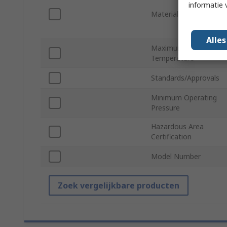
informatie 
Material
Alle
Maximum Operating
Temperature
Standards/Approvals
Minimum Operating
Pressure
Hazardous Area
Certification
Model Number
Zoek vergelijkbare producten