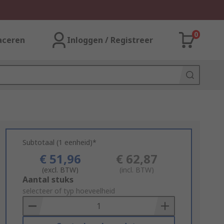
0
aceren
Inloggen / Registreer
Subtotaal (1 eenheid)*
€ 51,96
€ 62,87
(excl. BTW)
(incl. BTW)
Add
Aantal stuks
to
selecteer of typ hoeveelheid
Basket