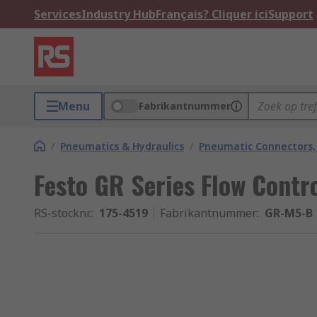
Services
Industry Hub
Français? Cliquer ici
Support
Menu
Fabrikantnummer
/
Pneumatics & Hydraulics
/
Pneumatic Connectors, 
Festo GR Series Flow Contro
RS-stocknr.
:
175-4519
Fabrikantnummer
:
GR-M5-B