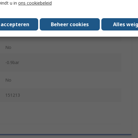
vindt u in
ons cookiebeleid
Monomer, Perfluoroelastomer,
Polytetrafluoroethylene, Polyphenylene Sulfide,
Polyetheretherketone, Fluorelastomer
s accepteren
Beheer cookies
Alles wei
60°C
No
-0.9bar
No
151213