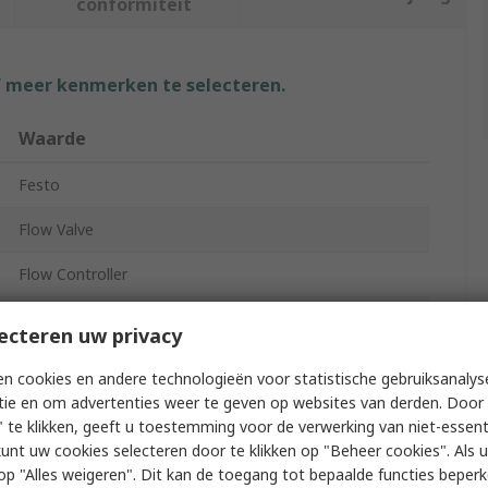
conformiteit
f meer kenmerken te selecteren.
Waarde
Festo
Flow Valve
Flow Controller
GR
ecteren uw privacy
2 bar
n cookies en andere technologieën voor statistische gebruiksanalys
tie en om advertenties weer te geven op websites van derden. Door 
 te klikken, geeft u toestemming voor de verwerking van niet-essent
0°C
kunt uw cookies selecteren door te klikken op "Beheer cookies". Als u 
 u op "Alles weigeren". Dit kan de toegang tot bepaalde functies beper
Polychlorotrifluoroethylene, Ethylene Propylene Diene