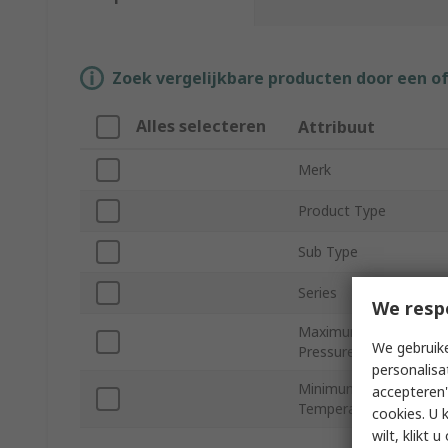
Zoek vergelijkbare producten door een o
Alles selecteren
Attribuut
Merk
Product Type
Sub Type
Series
We resp
Maximum Operating
We gebruike
Pressure
personalisa
Minimum Operating
accepteren"
Temperature
cookies. U 
wilt, klikt