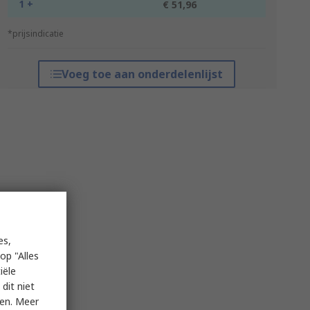
1 +
€ 51,96
*prijsindicatie
Voeg toe aan onderdelenlijst
es,
op "Alles
iële
dit niet
ken. Meer