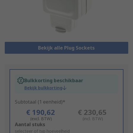
Bekijk alle Plug Sockets
Bulkkorting beschikbaar
Bekijk bulkkorting
Subtotaal (1 eenheid)*
€ 190,62
€ 230,65
(excl. BTW)
(incl. BTW)
Add
Aantal stuks
to
selecteer of typ hoeveelheid