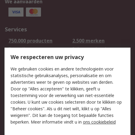
We aanvaarden
Services
750.000 producten
2.500 merken
Bestellen
Inkoopoplossingen
We respecteren uw privacy
Retouren
Technisch advies
Track & Trace
We gebruiken cookies en andere technologieën voor
statistische gebruiksanalyses, personalisatie en om
Wettelijk
advertenties weer te geven op websites van derden.
Door op "Alles accepteren" te klikken, geeft u
Cookiebeleid
Email veiligheid
toestemming voor de verwerking van niet-essentiële
Privacybeleid -
Websitevoorwaarden
cookies. U kunt uw cookies selecteren door te klikken op
Bijgewerkt
"Beheer cookies". Als u dit niet wilt, klikt u op "Alles
weigeren". Dit kan de toegang tot bepaalde functies
Algemene
beperken. Meer informatie vindt u in
ons cookiebeleid
verkoopvoorwaarden