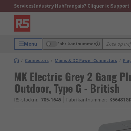
Services
Industry Hub
Français? Cliquer ici
Support
Menu
Fabrikantnummer
/
Connectors
/
Mains & DC Power Connectors
/
Plu
MK Electric Grey 2 Gang Pl
Outdoor, Type G - British
RS-stocknr.
:
705-1645
Fabrikantnummer
:
K56481G