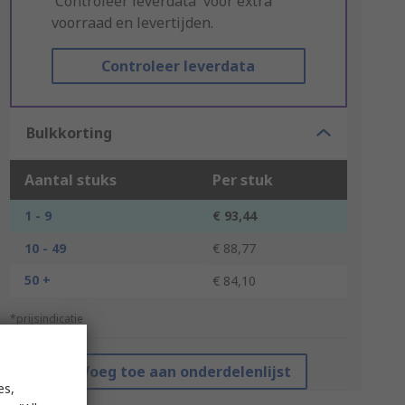
'Controleer leverdata' voor extra
voorraad en levertijden.
Controleer leverdata
Bulkkorting
Aantal stuks
Per stuk
1 - 9
€ 93,44
10 - 49
€ 88,77
50 +
€ 84,10
*prijsindicatie
Voeg toe aan onderdelenlijst
es,