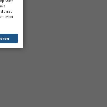
op "Alles
iële
dit niet
ken. Meer
geren