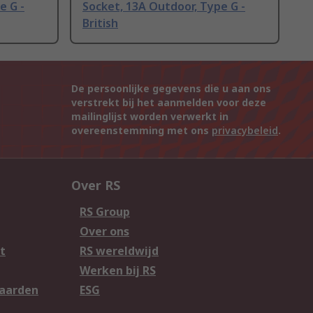
e G -
Socket, 13A Outdoor, Type G -
British
De persoonlijke gegevens die u aan ons
verstrekt bij het aanmelden voor deze
mailinglijst worden verwerkt in
overeenstemming met ons
privacybeleid
.
Over RS
RS Group
Over ons
t
RS wereldwijd
Werken bij RS
aarden
ESG