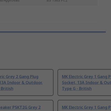
ds/Approvals
BS 1363 Pt.2
ric Grey 2 Gang Plug
MK Electric Grey 1 Gang P
13A Indoor & Outdoor,
Socket, 13A Indoor & Out
 British
Type G - British
eaker PSKT2G Grey 2
MK Electric Grey 1 Gang P