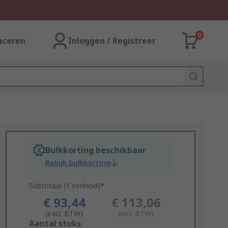
0
aceren
Inloggen / Registreer
Bulkkorting beschikbaar
Bekijk bulkkorting
Subtotaal (1 eenheid)*
€ 93,44
€ 113,06
(excl. BTW)
(incl. BTW)
Add
Aantal stuks