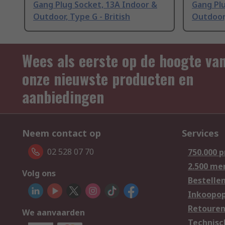
Gang Plug Socket, 13A Indoor &
Gang Plu
Outdoor, Type G - British
Outdoor,
Wees als eerste op de hoogte va
onze nieuwste producten en
aanbiedingen
Neem contact op
Services
02 528 07 70
750.000 
2.500 me
Volg ons
Bestelle
Inkoopop
Retoure
We aanvaarden
Technisc