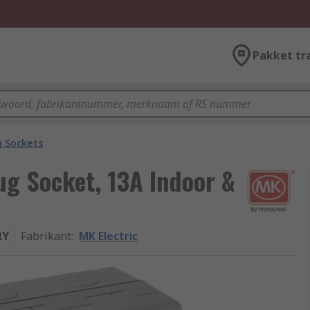
Pakket tr
g Sockets
ug Socket, 13A Indoor &
RY
Fabrikant
:
MK Electric