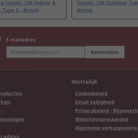
g Socket, 13A Indoor &
Socket, 13A Outdoor, Typ
 Type G - British
British
n
E-mailadres
Aanmelden
Wettelijk
producten
Cookiebeleid
rken
Email veiligheid
n
Privacybeleid - Bijgewerk
lossingen
Websitevoorwaarden
n
Algemene verkoopvoorw
h advies