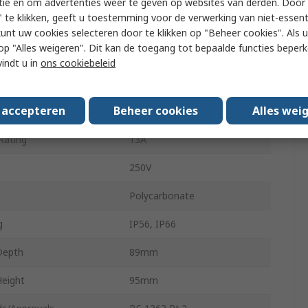
tie en om advertenties weer te geven op websites van derden. Door 
 te klikken, geeft u toestemming voor de verwerking van niet-essent
d
Yes
kunt uw cookies selecteren door te klikken op "Beheer cookies". Als u 
 u op "Alles weigeren". Dit kan de toegang tot bepaalde functies beper
Type
Type G - British
vindt u in
ons cookiebeleid
dicator
Yes
s accepteren
Beheer cookies
Alles wei
ype
Flush
Rating
13A
250V
Polycarbonate
g
IP56, IP66
Depth
89mm
Height
95mm