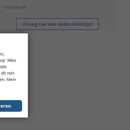
*prijsindicatie
Voeg toe aan onderdelenlijst
es,
op "Alles
iële
dit niet
ken. Meer
geren