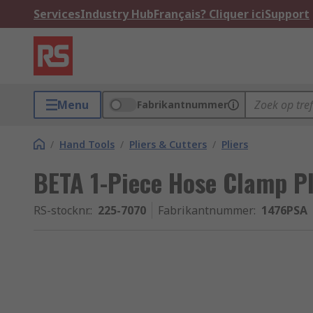
Services
Industry Hub
Français? Cliquer ici
Support
Menu
Fabrikantnummer
/
Hand Tools
/
Pliers & Cutters
/
Pliers
BETA 1-Piece Hose Clamp P
RS-stocknr.
:
225-7070
Fabrikantnummer
:
1476PSA