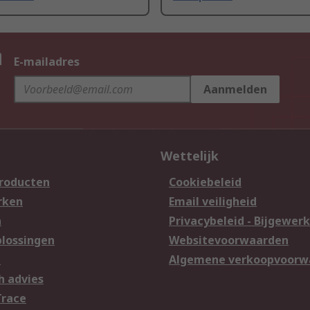
n
E-mailadres
Aanmelden
Wettelijk
producten
Cookiebeleid
rken
Email veiligheid
n
Privacybeleid - Bijgewerk
lossingen
Websitevoorwaarden
n
Algemene verkoopvoorw
h advies
Trace