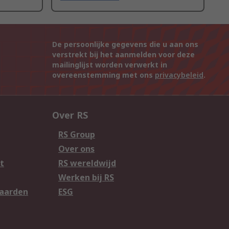
De persoonlijke gegevens die u aan ons
verstrekt bij het aanmelden voor deze
mailinglijst worden verwerkt in
overeenstemming met ons
privacybeleid
.
Over RS
RS Group
Over ons
t
RS wereldwijd
Werken bij RS
aarden
ESG