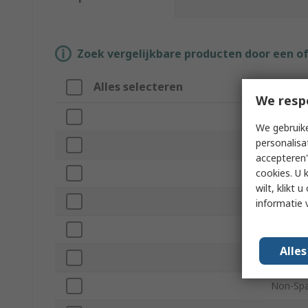
Zoek vergelijkbare producten door een o
Alles selecteren
Attrib
We resp
Merk
We gebruike
personalisa
Product
accepteren"
cookies. U 
Number 
wilt, klikt
Overall
informatie 
VDE/100
Alle
Jaw Ope
Non-Spa