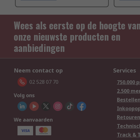
Wees als eerste op de hoogte va
onze nieuwste producten en
aanbiedingen
Neem contact op
Services
02 528 07 70
750.000 
2.500 me
Volg ons
Bestelle
Inkoopop
Retoure
We aanvaarden
Technisc
Track & 