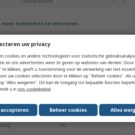
conformiteit
f meer kenmerken te selecteren.
uut
Waarde
ecteren uw privacy
BETA
n cookies en andere technologieën voor statistische gebruiksanalys
tie en om advertenties weer te geven op websites van derden. Door 
 Type
Hose Clamp Plier
 te klikken, geeft u toestemming voor de verwerking van niet-essent
kunt uw cookies selecteren door te klikken op "Beheer cookies". Als u 
of Pieces
1
 u op "Alles weigeren". Dit kan de toegang tot bepaalde functies beper
 Length
309mm
vindt u in
ons cookiebeleid
0V Approved
No
s accepteren
Beheer cookies
Alles wei
ning
12.2mm
rking
Yes