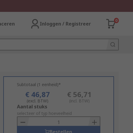
0
aceren
Inloggen / Registreer
Subtotaal (1 eenheid)*
€ 46,87
€ 56,71
(excl. BTW)
(incl. BTW)
Add
Aantal stuks
to
selecteer of typ hoeveelheid
Basket
Bestellen