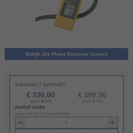
Bekijk alle Phase Rotation Testers
Subtotaal (1 eenheid)*
€ 330,00
€ 399,30
(excl. BTW)
(incl. BTW)
Add
Aantal stuks
to
selecteer of typ hoeveelheid
Basket