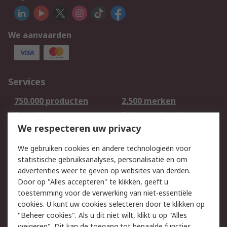
We aanvaarden
Services
750.000 producten
2.500 merken
Bestellen
Inkoopoplossingen
We respecteren uw privacy
Retouren
Technisch advies
Track & Trace
We gebruiken cookies en andere technologieën voor
statistische gebruiksanalyses, personalisatie en om
Wettelijk
advertenties weer te geven op websites van derden.
Door op "Alles accepteren" te klikken, geeft u
Cookiebeleid
Email veiligheid
toestemming voor de verwerking van niet-essentiële
Privacybeleid -
Websitevoorwaarden
cookies. U kunt uw cookies selecteren door te klikken op
Bijgewerkt
"Beheer cookies". Als u dit niet wilt, klikt u op "Alles
weigeren". Dit kan de toegang tot bepaalde functies