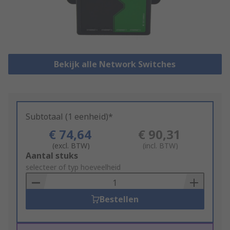
Bekijk alle Network Switches
Subtotaal (1 eenheid)*
€ 74,64
€ 90,31
(excl. BTW)
(incl. BTW)
Add
Aantal stuks
to
selecteer of typ hoeveelheid
Basket
Bestellen