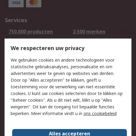
Services
750.000 producten
2.500 merken
Bestellen
Inkoopoplossingen
We respecteren uw privacy
Retouren
Technisch advies
Track & Trace
We gebruiken cookies en andere technologieën voor
statistische gebruiksanalyses, personalisatie en om
Wettelijk
advertenties weer te geven op websites van derden.
Door op "Alles accepteren" te klikken, geeft u
Cookiebeleid
Email veiligheid
toestemming voor de verwerking van niet-essentiële
Privacybeleid -
Websitevoorwaarden
cookies. U kunt uw cookies selecteren door te klikken op
Bijgewerkt
"Beheer cookies". Als u dit niet wilt, klikt u op "Alles
weigeren". Dit kan de toegang tot bepaalde functies
Algemene
beperken. Meer informatie vindt u in
ons cookiebeleid
verkoopvoorwaarden
Over RS
Alles accepteren