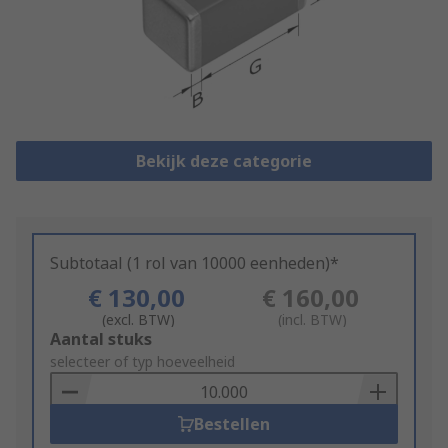
Bekijk deze categorie
Subtotaal (1 rol van 10000 eenheden)*
€ 130,00
€ 160,00
(excl. BTW)
(incl. BTW)
Add
Aantal stuks
to
selecteer of typ hoeveelheid
Basket
Bestellen