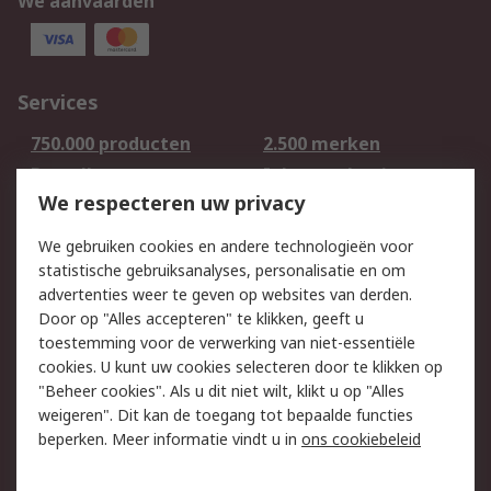
We aanvaarden
Services
750.000 producten
2.500 merken
Bestellen
Inkoopoplossingen
We respecteren uw privacy
Retouren
Technisch advies
Track & Trace
We gebruiken cookies en andere technologieën voor
statistische gebruiksanalyses, personalisatie en om
Wettelijk
advertenties weer te geven op websites van derden.
Door op "Alles accepteren" te klikken, geeft u
Cookiebeleid
Email veiligheid
toestemming voor de verwerking van niet-essentiële
Privacybeleid -
Websitevoorwaarden
cookies. U kunt uw cookies selecteren door te klikken op
Bijgewerkt
"Beheer cookies". Als u dit niet wilt, klikt u op "Alles
weigeren". Dit kan de toegang tot bepaalde functies
Algemene
beperken. Meer informatie vindt u in
ons cookiebeleid
verkoopvoorwaarden