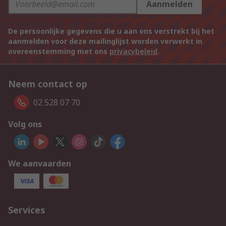
Aanmelden
De persoonlijke gegevens die u aan ons verstrekt bij het
aanmelden voor deze mailinglijst worden verwerkt in
overeenstemming met ons
privacybeleid
.
Neem contact op
02 528 07 70
Volg ons
We aanvaarden
Services