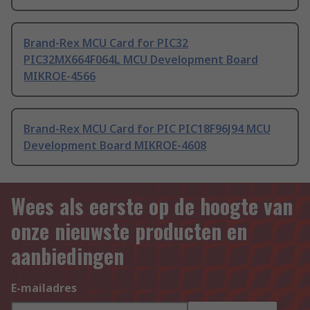
Brand-Rex MCU Card for PIC32
PIC32MX664F064L MCU Development Board
MIKROE-4566
Brand-Rex MCU Card for PIC PIC18F96J94 MCU
Development Board MIKROE-4608
Wees als eerste op de hoogte van
onze nieuwste producten en
aanbiedingen
E-mailadres