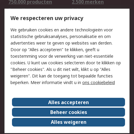
750.000 producten
2.500 merken
Bestellen
Inkoopoplossingen
We respecteren uw privacy
Retouren
Technisch advies
Track & Trace
We gebruiken cookies en andere technologieën voor
statistische gebruiksanalyses, personalisatie en om
Wettelijk
advertenties weer te geven op websites van derden.
Door op "Alles accepteren" te klikken, geeft u
Cookiebeleid
Email veiligheid
toestemming voor de verwerking van niet-essentiële
Privacybeleid -
Websitevoorwaarden
cookies. U kunt uw cookies selecteren door te klikken op
Bijgewerkt
"Beheer cookies". Als u dit niet wilt, klikt u op "Alles
weigeren". Dit kan de toegang tot bepaalde functies
Algemene
beperken. Meer informatie vindt u in
ons cookiebeleid
verkoopvoorwaarden
Over RS
Alles accepteren
RS Group
Over ons
Beheer cookies
RS wereldwijd
Werken bij RS
Alles weigeren
ESG