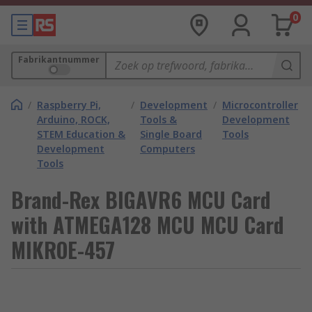
0
Fabrikantnummer
/
Raspberry Pi,
/
Development
/
Microcontroller
Arduino, ROCK,
Tools &
Development
STEM Education &
Single Board
Tools
Development
Computers
Tools
Brand-Rex BIGAVR6 MCU Card
with ATMEGA128 MCU MCU Card
MIKROE-457