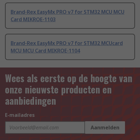
Brand-Rex EasyMx PRO v7 for STM32 MCU MCU
Card MIKROE-1103
Brand-Rex EasyMx PRO v7 for STM32 MCUcard
MCU MCU Card MIKROE-1104
Wees als eerste op de hoogte van
onze nieuwste producten en
aanbiedingen
E-mailadres
Aanmelden