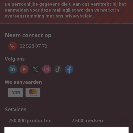
De persoonlijke gegevens die u aan ons verstrekt bij het
aanmelden voor deze mailinglijst worden verwerkt in
overeenstemming met ons
privacybeleid
.
Neem contact op
02 528 07 70
Volg ons
We aanvaarden
Services
750.000 producten
2.500 merken
Bestellen
Inkoopoplossingen