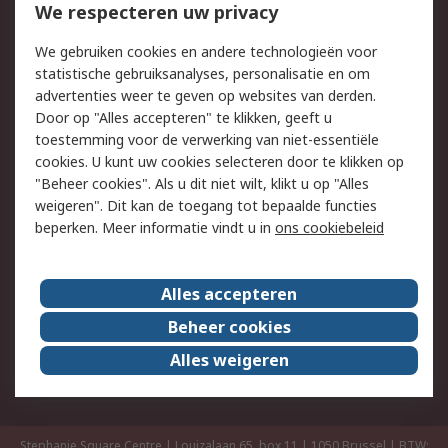
We respecteren uw privacy
Retouren
Technisch advies
Track & Trace
We gebruiken cookies en andere technologieën voor
statistische gebruiksanalyses, personalisatie en om
Wettelijk
advertenties weer te geven op websites van derden.
Door op "Alles accepteren" te klikken, geeft u
Cookiebeleid
Email veiligheid
toestemming voor de verwerking van niet-essentiële
Privacybeleid -
Websitevoorwaarden
cookies. U kunt uw cookies selecteren door te klikken op
Bijgewerkt
"Beheer cookies". Als u dit niet wilt, klikt u op "Alles
weigeren". Dit kan de toegang tot bepaalde functies
Algemene
beperken. Meer informatie vindt u in
ons cookiebeleid
verkoopvoorwaarden
Over RS
Alles accepteren
RS Group
Over ons
Beheer cookies
RS wereldwijd
Werken bij RS
Alles weigeren
ESG
Stephanie Square Centre | Louizalaan 65, box 11 | 1050 Brussel | BTW: