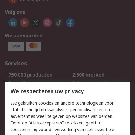
Volg ons
We aanvaarden
Services
750.000 producten
2.500 merken
Bestellen
Inkoopoplossingen
We respecteren uw privacy
Retouren
Technisch advies
Track & Trace
We gebruiken cookies en andere technologieën voor
statistische gebruiksanalyses, personalisatie en om
Wettelijk
advertenties weer te geven op websites van derden.
Door op "Alles accepteren" te klikken, geeft u
Cookiebeleid
Email veiligheid
toestemming voor de verwerking van niet-essentiële