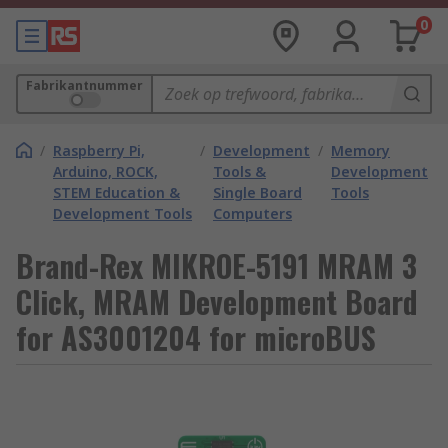
0
Fabrikantnummer
/
Raspberry Pi,
/
Development
/
Memory
Arduino, ROCK,
Tools &
Development
STEM Education &
Single Board
Tools
Development Tools
Computers
Brand-Rex MIKROE-5191 MRAM 3
Click, MRAM Development Board
for AS3001204 for microBUS