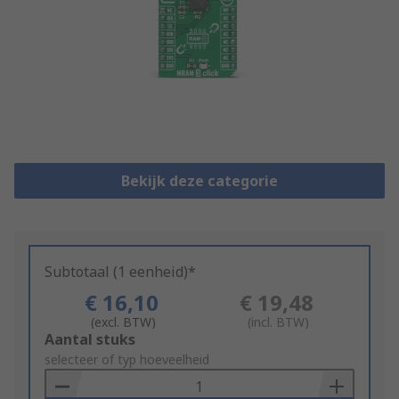
Bekijk deze categorie
Subtotaal (1 eenheid)*
€ 16,10
€ 19,48
(excl. BTW)
(incl. BTW)
Add
Aantal stuks
to
selecteer of typ hoeveelheid
Basket