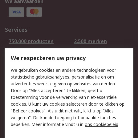
We aanvaarden
Services
750.000 producten
2.500 merken
Bestellen
Inkoopoplossingen
We respecteren uw privacy
Retouren
Technisch advies
Track & Trace
We gebruiken cookies en andere technologieën voor
statistische gebruiksanalyses, personalisatie en om
Wettelijk
advertenties weer te geven op websites van derden.
Door op "Alles accepteren" te klikken, geeft u
Cookiebeleid
Email veiligheid
toestemming voor de verwerking van niet-essentiële
Privacybeleid -
Websitevoorwaarden
cookies. U kunt uw cookies selecteren door te klikken op
Bijgewerkt
"Beheer cookies". Als u dit niet wilt, klikt u op "Alles
weigeren". Dit kan de toegang tot bepaalde functies
Algemene
beperken. Meer informatie vindt u in
ons cookiebeleid
verkoopvoorwaarden