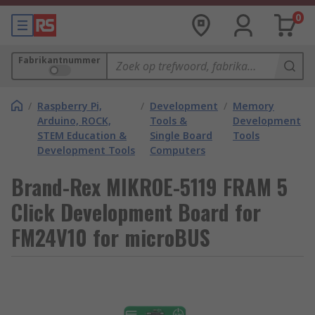
0
Fabrikantnummer
/
Raspberry Pi,
/
Development
/
Memory
Arduino, ROCK,
Tools &
Development
STEM Education &
Single Board
Tools
Development Tools
Computers
Brand-Rex MIKROE-5119 FRAM 5
Click Development Board for
FM24V10 for microBUS