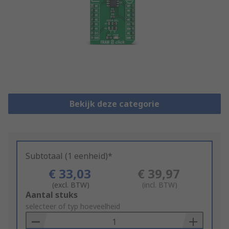
Bekijk deze categorie
Subtotaal (1 eenheid)*
€ 33,03
€ 39,97
(excl. BTW)
(incl. BTW)
Add
Aantal stuks
to
selecteer of typ hoeveelheid
Basket