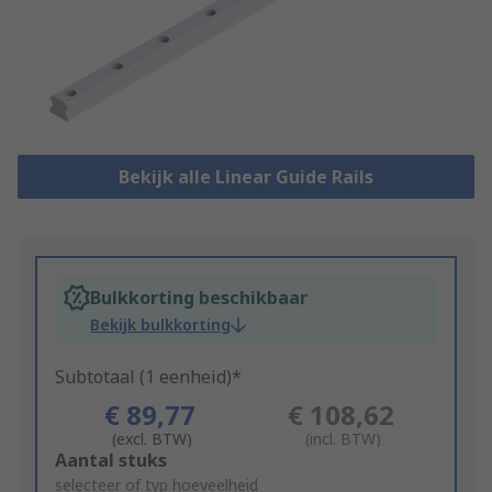
Bekijk alle Linear Guide Rails
Bulkkorting beschikbaar
Bekijk bulkkorting
Subtotaal (1 eenheid)*
€ 89,77
€ 108,62
(excl. BTW)
(incl. BTW)
Add
Aantal stuks
to
selecteer of typ hoeveelheid