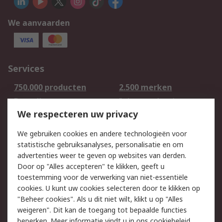
We aanvaarden
Services
750.000 producten
2.500 merken
Bestellen
Inkoopoplossingen
We respecteren uw privacy
Retouren
Technisch advies
Track & Trace
We gebruiken cookies en andere technologieën voor
statistische gebruiksanalyses, personalisatie en om
Wettelijk
advertenties weer te geven op websites van derden.
Door op "Alles accepteren" te klikken, geeft u
Cookiebeleid
Email veiligheid
toestemming voor de verwerking van niet-essentiële
Privacybeleid -
Websitevoorwaarden
cookies. U kunt uw cookies selecteren door te klikken op
Bijgewerkt
"Beheer cookies". Als u dit niet wilt, klikt u op "Alles
weigeren". Dit kan de toegang tot bepaalde functies
Algemene
beperken. Meer informatie vindt u in
ons cookiebeleid