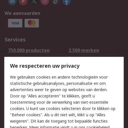
We aanvaarden
Services
750.000 producten
2.500 merken
Bestellen
Inkoopoplossingen
We respecteren uw privacy
Retouren
Technisch advies
Track & Trace
We gebruiken cookies en andere technologieën voor
statistische gebruiksanalyses, personalisatie en om
Wettelijk
advertenties weer te geven op websites van derden.
Door op "Alles accepteren" te klikken, geeft u
Cookiebeleid
Email veiligheid
toestemming voor de verwerking van niet-essentiële
Privacybeleid -
Websitevoorwaarden
cookies. U kunt uw cookies selecteren door te klikken op
Bijgewerkt
"Beheer cookies". Als u dit niet wilt, klikt u op "Alles
weigeren". Dit kan de toegang tot bepaalde functies
Algemene
beperken. Meer informatie vindt u in
ons cookiebeleid