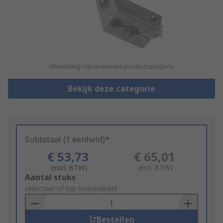
Afbeelding representeert productcategorie
Bekijk deze categorie
Subtotaal (1 eenheid)*
€ 53,73
€ 65,01
(excl. BTW)
(incl. BTW)
Add
Aantal stuks
to
selecteer of typ hoeveelheid
Basket
Bestellen