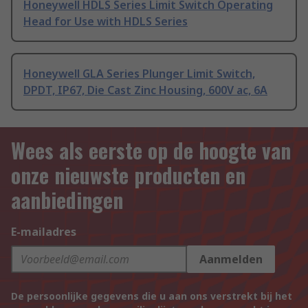
Honeywell HDLS Series Limit Switch Operating
Head for Use with HDLS Series
Honeywell GLA Series Plunger Limit Switch,
DPDT, IP67, Die Cast Zinc Housing, 600V ac, 6A
Wees als eerste op de hoogte van
onze nieuwste producten en
aanbiedingen
E-mailadres
Aanmelden
De persoonlijke gegevens die u aan ons verstrekt bij het