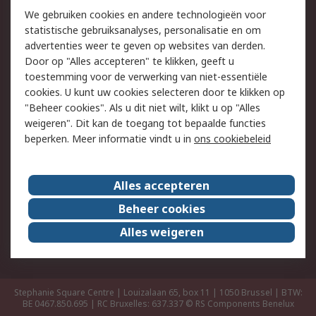
Track & Trace
We gebruiken cookies en andere technologieën voor
statistische gebruiksanalyses, personalisatie en om
Wettelijk
advertenties weer te geven op websites van derden.
Door op "Alles accepteren" te klikken, geeft u
Cookiebeleid
Email veiligheid
toestemming voor de verwerking van niet-essentiële
Privacybeleid -
Websitevoorwaarden
cookies. U kunt uw cookies selecteren door te klikken op
Bijgewerkt
"Beheer cookies". Als u dit niet wilt, klikt u op "Alles
weigeren". Dit kan de toegang tot bepaalde functies
Algemene
beperken. Meer informatie vindt u in
ons cookiebeleid
verkoopvoorwaarden
Over RS
Alles accepteren
RS Group
Over ons
Beheer cookies
RS wereldwijd
Werken bij RS
Alles weigeren
ESG
Stephanie Square Centre | Louizalaan 65, box 11 | 1050 Brussel | BTW:
BE 0467.850.695 | RC Bruxelles: 637.337
© RS Components Benelux