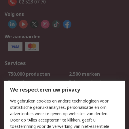
02 528 07 70
Volg ons
We aanvaarden
Services
750.000 producten
2.500 merken
Bestellen
Inkoopoplossingen
We respecteren uw privacy
Retouren
Technisch advies
Track & Trace
We gebruiken cookies en andere technologieën voor
statistische gebruiksanalyses, personalisatie en om
Wettelijk
advertenties weer te geven op websites van derden.
Door op "Alles accepteren" te klikken, geeft u
Cookiebeleid
Email veiligheid
toestemming voor de verwerking van niet-essentiële