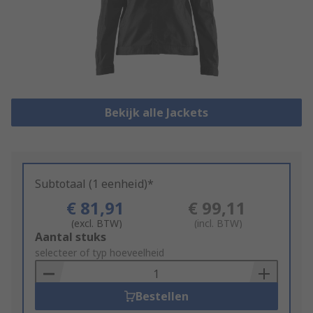
Bekijk alle Jackets
Subtotaal (1 eenheid)*
€ 81,91
€ 99,11
(excl. BTW)
(incl. BTW)
Add
Aantal stuks
to
selecteer of typ hoeveelheid
Basket
Bestellen