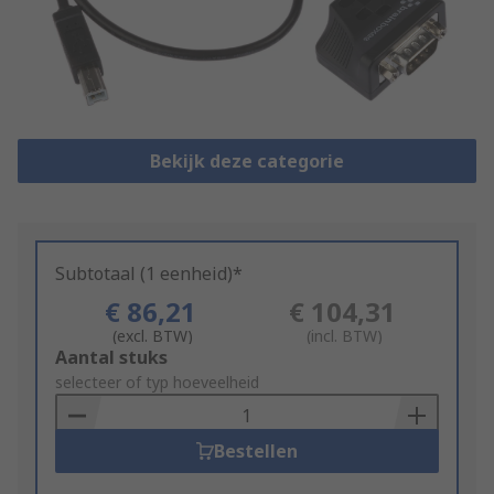
Bekijk deze categorie
Subtotaal (1 eenheid)*
€ 86,21
€ 104,31
(excl. BTW)
(incl. BTW)
Add
Aantal stuks
to
selecteer of typ hoeveelheid
Basket
Bestellen