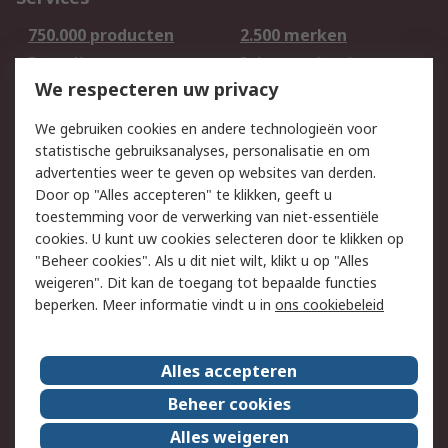
750.000 producten
2.500 merken
Bestellen
Inkoopoplossingen
We respecteren uw privacy
Retouren
Technisch advies
Track & Trace
We gebruiken cookies en andere technologieën voor
statistische gebruiksanalyses, personalisatie en om
Wettelijk
advertenties weer te geven op websites van derden.
Door op "Alles accepteren" te klikken, geeft u
Cookiebeleid
Email veiligheid
toestemming voor de verwerking van niet-essentiële
Privacybeleid -
Websitevoorwaarden
cookies. U kunt uw cookies selecteren door te klikken op
Bijgewerkt
"Beheer cookies". Als u dit niet wilt, klikt u op "Alles
weigeren". Dit kan de toegang tot bepaalde functies
Algemene
beperken. Meer informatie vindt u in
ons cookiebeleid
verkoopvoorwaarden
Over RS
Alles accepteren
RS Group
Over ons
Beheer cookies
RS wereldwijd
Werken bij RS
Alles weigeren