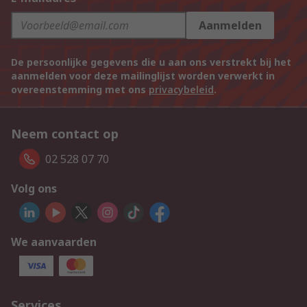
Aanmelden
De persoonlijke gegevens die u aan ons verstrekt bij het
aanmelden voor deze mailinglijst worden verwerkt in
overeenstemming met ons
privacybeleid
.
Neem contact op
02 528 07 70
Volg ons
We aanvaarden
Services