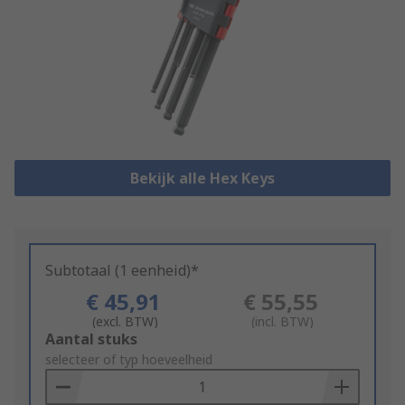
Bekijk alle Hex Keys
Subtotaal (1 eenheid)*
€ 45,91
€ 55,55
(excl. BTW)
(incl. BTW)
Add
Aantal stuks
to
selecteer of typ hoeveelheid
Basket