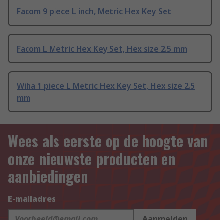
Facom 9 piece L inch, Metric Hex Key Set
Facom L Metric Hex Key Set, Hex size 2.5 mm
Wiha 1 piece L Metric Hex Key Set, Hex size 2.5
mm
Wees als eerste op de hoogte van
onze nieuwste producten en
aanbiedingen
E-mailadres
Aanmelden