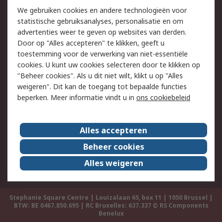
We gebruiken cookies en andere technologieën voor
statistische gebruiksanalyses, personalisatie en om
Wettelijk
advertenties weer te geven op websites van derden.
Cookiebeleid
Email veiligheid
Door op "Alles accepteren" te klikken, geeft u
toestemming voor de verwerking van niet-essentiële
Privacybeleid -
Websitevoorwaarden
cookies. U kunt uw cookies selecteren door te klikken op
Bijgewerkt
"Beheer cookies". Als u dit niet wilt, klikt u op "Alles
Algemene
weigeren". Dit kan de toegang tot bepaalde functies
verkoopvoorwaarden
beperken. Meer informatie vindt u in
ons cookiebeleid
Over RS
Alles accepteren
RS Group
Over ons
Beheer cookies
RS wereldwijd
Werken bij RS
Alles weigeren
ESG
Stephanie Square Centre | Louizalaan 65, box 11 | 1050 Brussel |
BTW: BE 0467.850.695 | RC Bruxelles: 637.337
© RS Components
Benelux