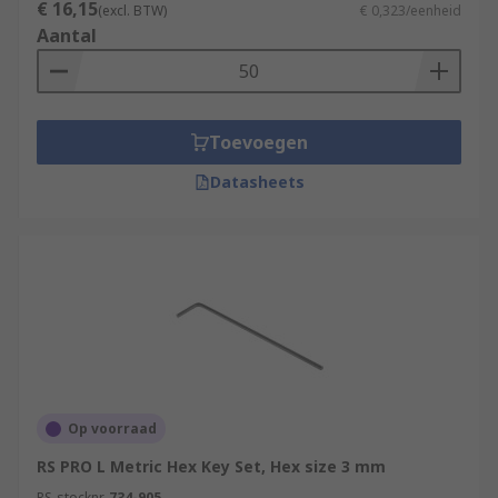
€ 16,15
(excl. BTW)
€ 0,323/eenheid
Aantal
Toevoegen
Datasheets
Op voorraad
RS PRO L Metric Hex Key Set, Hex size 3 mm
RS-stocknr.
734-905