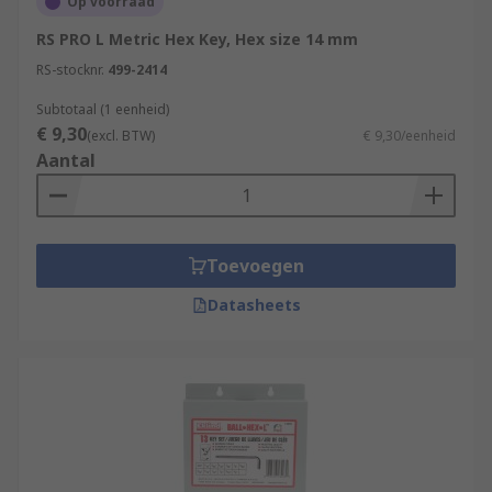
Op voorraad
RS PRO L Metric Hex Key, Hex size 14 mm
RS-stocknr.
499-2414
Subtotaal (1 eenheid)
€ 9,30
(excl. BTW)
€ 9,30/eenheid
Aantal
Toevoegen
Datasheets