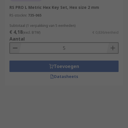
RS PRO L Metric Hex Key Set, Hex size 2 mm
RS-stocknr.
735-065
Subtotaal (1 verpakking van 5 eenheden)
€ 4,18
(excl. BTW)
€ 0,836/eenheid
Aantal
Toevoegen
Datasheets