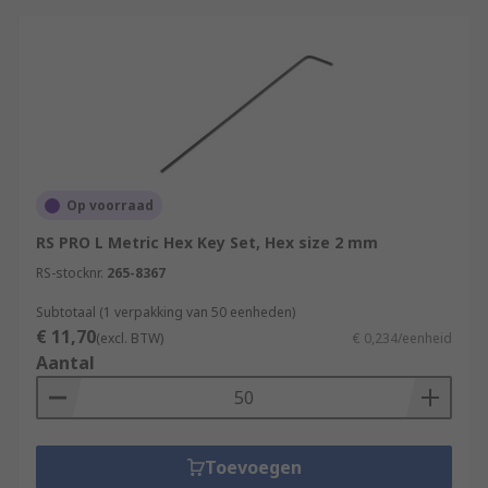
Op voorraad
RS PRO L Metric Hex Key Set, Hex size 2 mm
RS-stocknr.
265-8367
Subtotaal (1 verpakking van 50 eenheden)
€ 11,70
(excl. BTW)
€ 0,234/eenheid
Aantal
Toevoegen