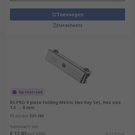
Toevoegen
Datasheets
Op voorraad
RS PRO 9 piece Folding Metric Hex Key Set, Hex size
1.5 → 8 mm
RS-stocknr.
537-760
Subtotaal (1 set)
€ 12,82
(excl. BTW)
€ 12,82/set