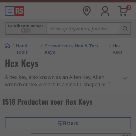
0
Fabrikantnummer
/
Hand
/
Screwdrivers, Hex & Torx
/
Hex
Tools
Keys
Keys
Hex Keys
A hex key, also known as an Allen Key, Allen
wrench or hex wrench is a small L shaped or T
shaped tool with a 6-sided hexagonal tip which is
used to loosen hex socket screws or bolts.
1518 Producten voor Hex Keys
Types of Hex Key
Filters
L-Shaped Hex Keys:
L Shaped Hex Keys or
L Keys
are the most common type of hex key with a