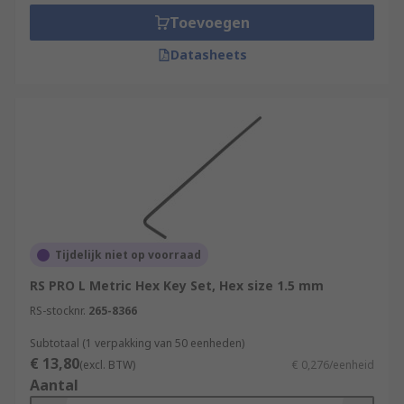
Toevoegen
For more information please refer to our
Hex
Keys Guide
Datasheets
For our range of hex socket screws please see
Socket Screws
Tijdelijk niet op voorraad
RS PRO L Metric Hex Key Set, Hex size 1.5 mm
RS-stocknr.
265-8366
Subtotaal (1 verpakking van 50 eenheden)
€ 13,80
(excl. BTW)
€ 0,276/eenheid
Aantal