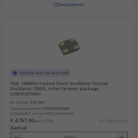
Datasheets
Tijdelijk niet op voorraad
IQD, 100MHz Crystal Clock Oscillator Crystal
Oscillator CMOS, 4-Pin Ceramic package
LFSPXO070441
RS-stocknr.
722-951
Fabrikantnummer
LFSPXO070441
Subtotaal (1 rol van 3000 eenheden)
€ 4.767,00
(excl. BTW)
€ 1,589/eenheid
Aantal