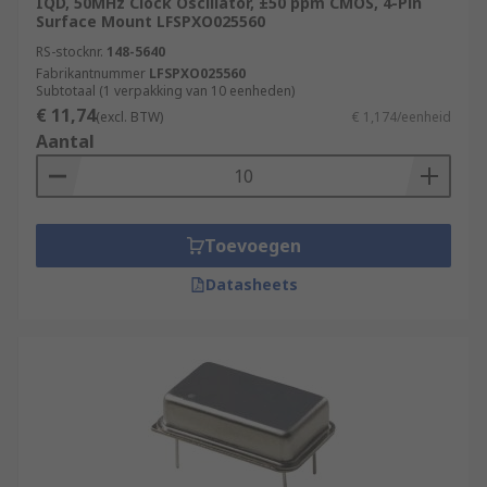
IQD, 50MHz Clock Oscillator, ±50 ppm CMOS, 4-Pin
Surface Mount LFSPXO025560
RS-stocknr.
148-5640
Fabrikantnummer
LFSPXO025560
Subtotaal (1 verpakking van 10 eenheden)
€ 11,74
(excl. BTW)
€ 1,174/eenheid
Aantal
Toevoegen
Datasheets