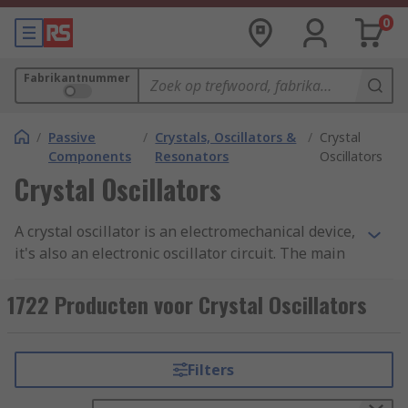
0
Fabrikantnummer
/
Passive
/
Crystals, Oscillators &
/
Crystal
Components
Resonators
Oscillators
Crystal Oscillators
A crystal oscillator is an electromechanical device,
it's also an electronic oscillator circuit. The main
purpose of an oscillator is to make use of a
quartz crystal as a frequency. Crystal oscillators
1722 Producten voor Crystal Oscillators
use the mechanical resonance of a vibrating
crystal, which is made up of a piezoelectric
material. This process allows the oscillator to
Filters
create and obtain an electric signal with a high
precision frequency.