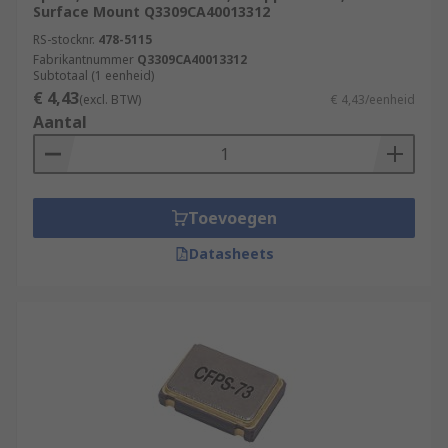
Surface Mount Q3309CA40013312
RS-stocknr.
478-5115
Fabrikantnummer
Q3309CA40013312
Subtotaal (1 eenheid)
€ 4,43
(excl. BTW)
€ 4,43/eenheid
Aantal
Toevoegen
Datasheets