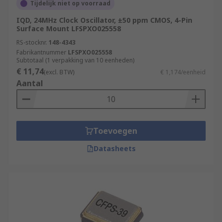
Tijdelijk niet op voorraad
IQD, 24MHz Clock Oscillator, ±50 ppm CMOS, 4-Pin
Surface Mount LFSPXO025558
RS-stocknr.
148-4343
Fabrikantnummer
LFSPXO025558
Subtotaal (1 verpakking van 10 eenheden)
€ 11,74
(excl. BTW)
€ 1,174/eenheid
Aantal
Toevoegen
Datasheets