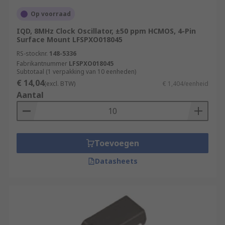
Op voorraad
IQD, 8MHz Clock Oscillator, ±50 ppm HCMOS, 4-Pin
Surface Mount LFSPXO018045
RS-stocknr.
148-5336
Fabrikantnummer
LFSPXO018045
Subtotaal (1 verpakking van 10 eenheden)
€ 14,04
(excl. BTW)
€ 1,404/eenheid
Aantal
Toevoegen
Datasheets