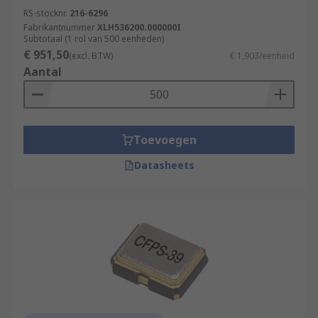
RS-stocknr.
216-6296
Fabrikantnummer
XLH536200.000000I
Subtotaal (1 rol van 500 eenheden)
€ 951,50
(excl. BTW)
€ 1,903/eenheid
Aantal
Toevoegen
Datasheets