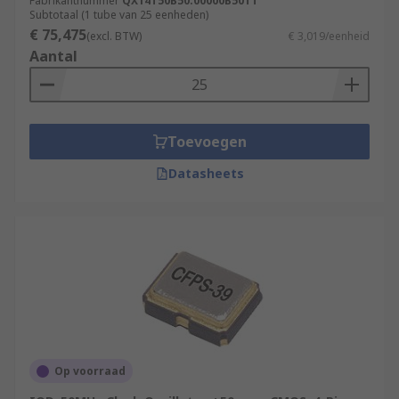
Fabrikantnummer
QX14T50B50.00000B50TT
Subtotaal (1 tube van 25 eenheden)
€ 75,475
(excl. BTW)
€ 3,019/eenheid
Aantal
Toevoegen
Datasheets
Op voorraad