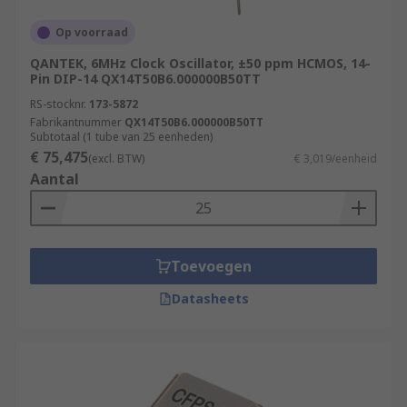
Op voorraad
QANTEK, 6MHz Clock Oscillator, ±50 ppm HCMOS, 14-
Pin DIP-14 QX14T50B6.000000B50TT
RS-stocknr.
173-5872
Fabrikantnummer
QX14T50B6.000000B50TT
Subtotaal (1 tube van 25 eenheden)
€ 75,475
(excl. BTW)
€ 3,019/eenheid
Aantal
Toevoegen
Datasheets