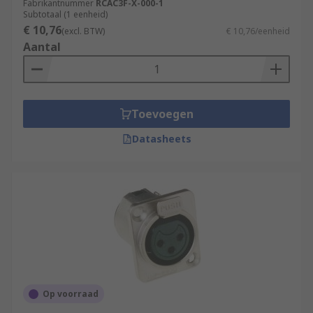
Fabrikantnummer
RCAC3F-X-000-1
Subtotaal (1 eenheid)
€ 10,76
(excl. BTW)
€ 10,76/eenheid
Aantal
Toevoegen
Datasheets
Op voorraad