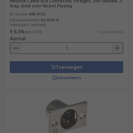
Neutrik Cable XLR Connector, Straight, 50V Female, 3
Way, Gold over Nickel Plating
RS-stocknr.
880-8133
Fabrikantnummer
NC3FXX-B
Subtotaal (1 eenheid)
€ 6,04
(excl. BTW)
€ 6,04/eenheid
Aantal
Toevoegen
Datasheets