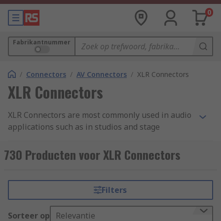
0
Fabrikantnummer
/
Connectors
/
AV Connectors
/
XLR Connectors
XLR Connectors
XLR Connectors are most commonly used in audio
applications such as in studios and stage
environments, along with applications in lighting
and controlling machines such as fog machines.
730 Producten voor XLR Connectors
This electrical connector is popular in
professional audio applications for many
reasons, but mainly because of their suitability
Filters
in delivering balanced microphone and line-level
signals with no loss of quality over long cable
Sorteer op
Relevantie